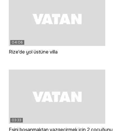
04:06
Rize'de yol üstüne villa
03:33
Eşini boşanmaktan vazgeçirmek için 2 çocuğunu