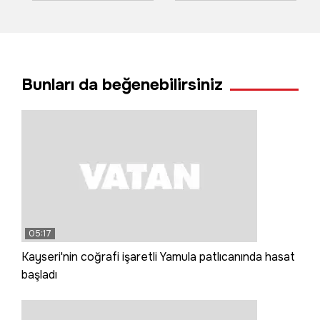
hasadını durdurmadı
ticari araç tünel
duvarına çarptı: 3
ölü, 1 yaralı
Bunları da beğenebilirsiniz
05:17
Kayseri'nin coğrafi işaretli Yamula patlıcanında hasat
başladı