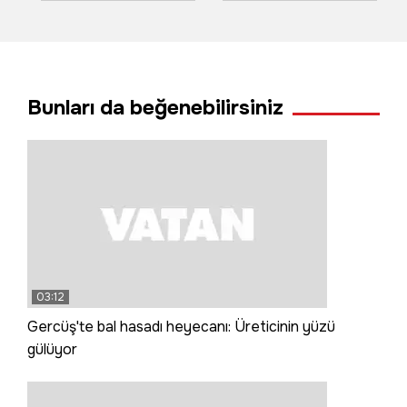
kavga çıktı
düştü! Dehşet
anları ortaya çıktı
Bunları da beğenebilirsiniz
03:12
Gercüş'te bal hasadı heyecanı: Üreticinin yüzü
gülüyor