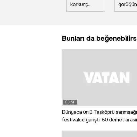
korkunç
görüğün
cinayet... Eşini
ne bilam
çocuğunun
bişe' di
yanında
teyzele
defalarca
anları an
Bunları da beğenebilirs
bıçaklayarak
öldürdü
03:58
Dünyaca ünlü Taşköprü sarımsağı
festivalde yarıştı: 80 demet aras
en iyi sarımsak seçildi