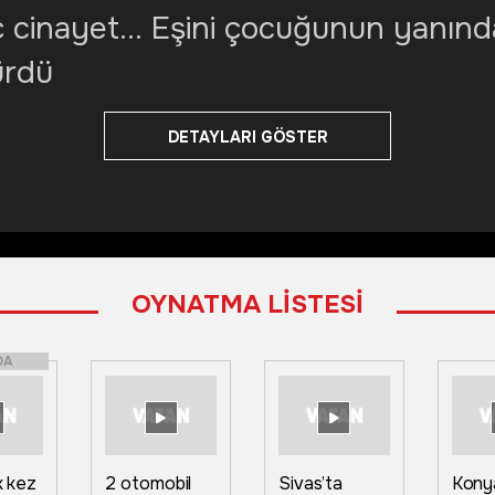
 cinayet... Eşini çocuğunun yanınd
ürdü
DETAYLARI GÖSTER
OYNATMA LİSTESİ
DA
lk kez
2 otomobil
Sivas’ta
Konya