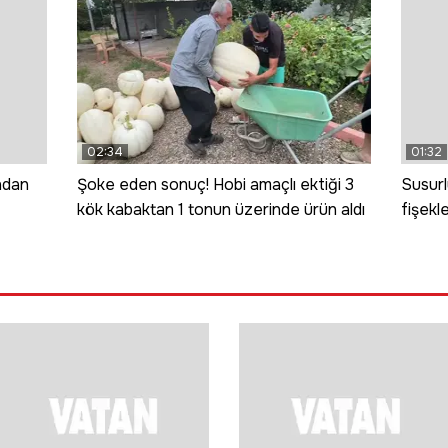
02:34
01:32
ndan
Şoke eden sonuç! Hobi amaçlı ektiği 3
Susurl
kök kabaktan 1 tonun üzerinde ürün aldı
fişekl