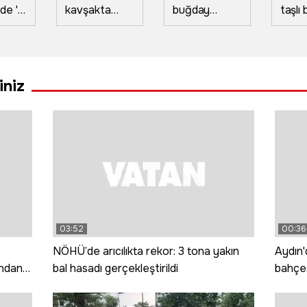
de 'O
kavşakta
buğday
taşlı 
a
çarpıştı 9 kişi
tarlasında
kavg
yen
ağır yaralandı
yangın: 20
kişi y
r o
dönüm alan
lattı
küle döndü
iniz
03:52
00:36
NÖHÜ’de arıcılıkta rekor: 3 tona yakın
Aydın
ından
bal hasadı gerçekleştirildi
bahçes