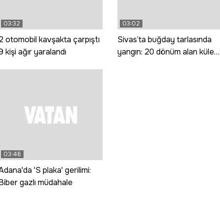
03:32
03:02
2 otomobil kavşakta çarpıştı
Sivas’ta buğday tarlasında
9 kişi ağır yaralandı
yangın: 20 dönüm alan küle
döndü
03:46
Adana'da 'S plaka' gerilimi:
Biber gazlı müdahale