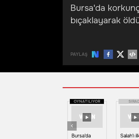
Bursa'da korkunç
bıçaklayarak öld
PAYLAŞ
OYNATILIYOR
SIRA
Bursa'da
Salah'ı i