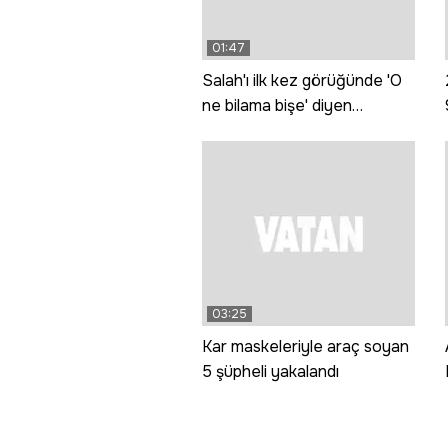
01:47
Salah'ı ilk kez görüğünde 'O
ne bilama bişe' diyen
teyzeler o anları anlattı
03:25
Kar maskeleriyle araç soyan
5 şüpheli yakalandı