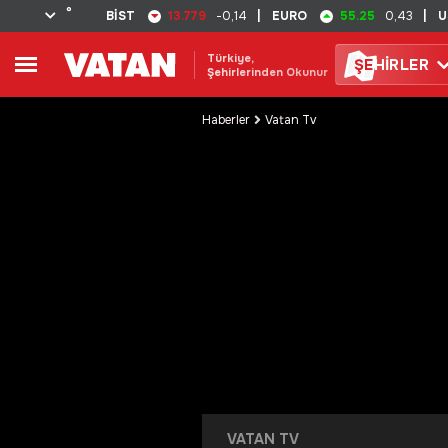
°
13.779
55.25
BİST
-0,14
|
EURO
0,43
|
U
Türkiye,
ŞE
HİRLER
Şehirlerinden Okunur
Haberler
Vatan Tv
VATAN TV