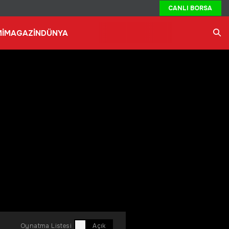
CANLI BORSA
İ
MAGAZİN
DÜNYA
Ara
Oynatma Listesi