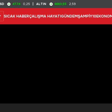
47.74
6660,55
SD
0,25
|
ALTIN
2,59
SICAK HABER
ÇALIŞMA HAYATI
GÜNDEM
ŞAMPİY10
EKONOM