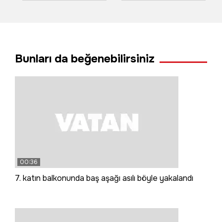
karpit lambası ile
başladı
geleceğe taşıyor
Bunları da beğenebilirsiniz
00:36
7. katın balkonunda baş aşağı asılı böyle yakalandı