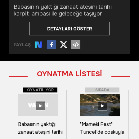
Babasının yaktığı zanaat ateşini tarihi
karpit lambası ile geleceğe taşıyor
DETAYLARI GÖSTER
PAYLAŞ
OYNATMA LİSTESİ
OYNATILIYOR
SIRADA
Babasının yaktığı
"Mameki Fest"
zanaat ateşini tarihi
Tunceli'de coşkuyla