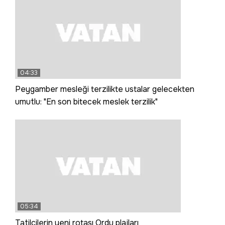
04:33
Peygamber mesleği terzilikte ustalar gelecekten
umutlu: "En son bitecek meslek terzilik"
05:34
Tatilcilerin yeni rotası Ordu plajları