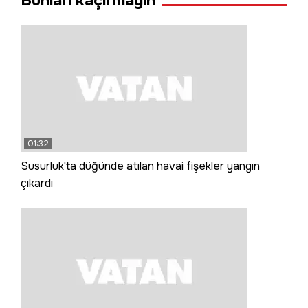
Bunları kaçırmayın
01:32
Susurluk'ta düğünde atılan havai fişekler yangın
çıkardı