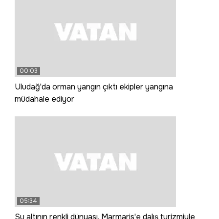
00:03
Uludağ'da orman yangın çıktı ekipler yangına
müdahale ediyor
05:34
Su altının renkli dünyası, Marmaris'e dalış turizmiyle