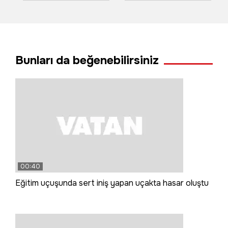
kameraya böyle
havai fişekler
yansıdı
yangın çıkardı
Bunları da beğenebilirsiniz
00:40
Eğitim uçuşunda sert iniş yapan uçakta hasar oluştu