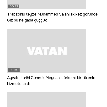
00:32
Trabzonlu teyze Muhammed Salah'ı ilk kez görünce:
Gız bu ne gada güççük
08:50
Ayvalık, tarihi Gümrük Meydanı görkemli bir törenle
hizmete girdi