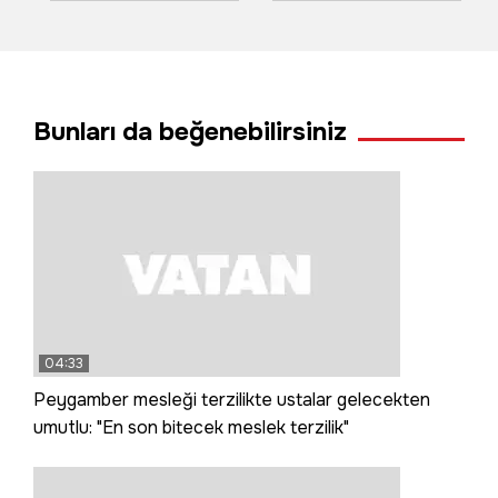
kavgasında
üretiyor Avrupa
müşterisini yaktı
tüketiyor
Bunları da beğenebilirsiniz
04:33
Peygamber mesleği terzilikte ustalar gelecekten
umutlu: "En son bitecek meslek terzilik"