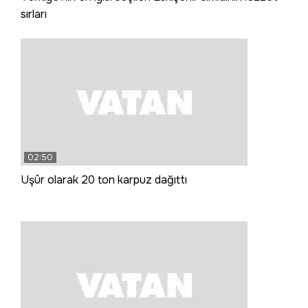
sırları
02:50
Uşûr olarak 20 ton karpuz dağıttı