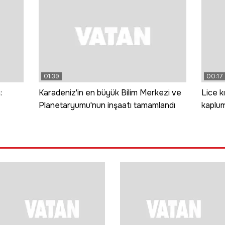
01:39
00:17
:
Karadeniz'in en büyük Bilim Merkezi ve
Lice k
Planetaryumu'nun inşaatı tamamlandı
kaplum
lerini