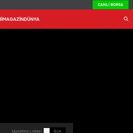
CANLI BORSA
İ
MAGAZİN
DÜNYA
Ara
Oynatma Listesi