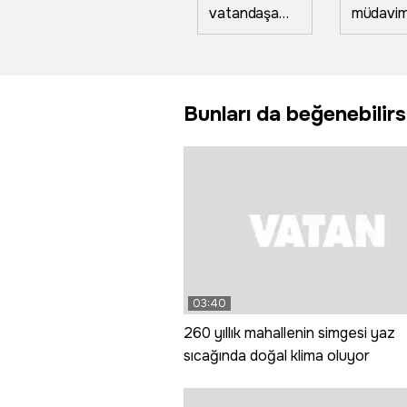
vatandaşa
müdavimi 
dijital şantaj:
bazen o
500 bin TL
yiyor b
isteyip,
de 'pake
kapısına
yaptırıyo
Bunları da beğenebilirs
onlarca
kurye,
nakliyeci,
ambulans ve
cenaze aracı
gönderdiler
03:40
260 yıllık mahallenin simgesi yaz
sıcağında doğal klima oluyor