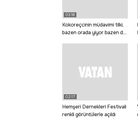
03:18
Kokoreçcinin müdavimi tilki,
bazen orada yiyor bazen de
'paket yaptırıyor'
02:17
Hemşeri Dernekleri Festivali
renkli görüntülerle açıldı