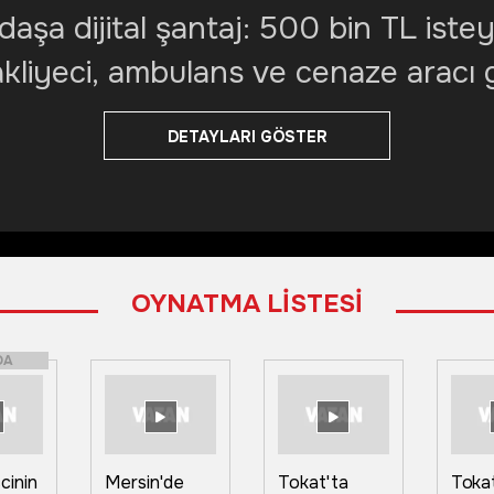
aşa dijital şantaj: 500 bin TL istey
akliyeci, ambulans ve cenaze aracı 
DETAYLARI GÖSTER
OYNATMA LİSTESİ
DA
cinin
Mersin'de
Tokat'ta
Tokat