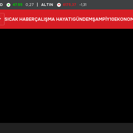
47.55
6175,37
SD
0,27
|
ALTIN
-1,31
SICAK HABER
ÇALIŞMA HAYATI
GÜNDEM
ŞAMPİY10
EKONOM