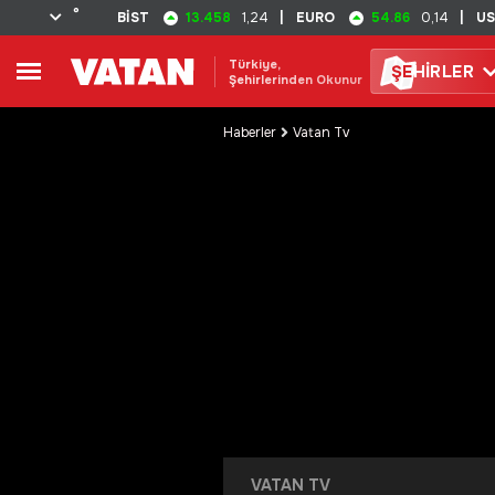
°
13.458
54.86
BİST
1,24
|
EURO
0,14
|
U
Türkiye,
ŞE
HİRLER
Şehirlerinden Okunur
Haberler
Vatan Tv
VATAN TV