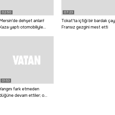
02:50
07:23
Mersin'de dehşet anları!
Tokat'ta içtiği bir bardak çay
Kaza yaptı otomobiliyle
Fransız gezgini mest etti
yaralıları ezerek kaçtı; o
anlar kamerada
01:53
Yangını fark etmeden
düğüne devam ettiler; o
anlar kamerada