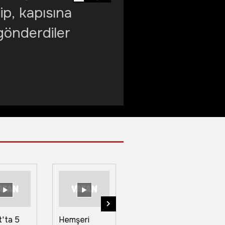
ip, kapısına
gönderdiler
'ta 5
Hemşeri
Yangını fark
El