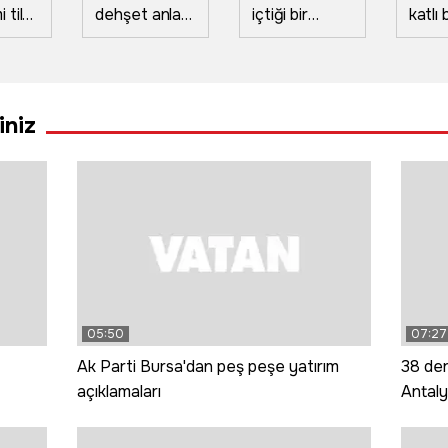
tilki,
dehşet anları!
içtiği bir
katlı
rada
Kaza yaptı
bardak çay
yangın
azen
otomobiliyle
Fransız
duma
t
yaralıları
gezgini mest
etkil
r'
ezerek kaçtı;
etti
iniz
o anlar
kamerada
05:50
07:27
Ak Parti Bursa'dan peş peşe yatırım
38 der
açıklamaları
Antaly