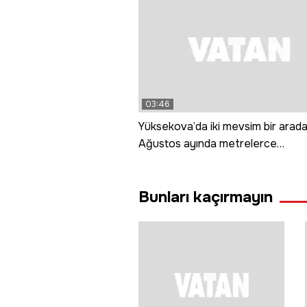
03:46
Yüksekova’da iki mevsim bir arada
Ağustos ayında metrelerce
yükseklikteki kar tünelleri ziyaretci
ağırlıyor
Bunları kaçırmayın