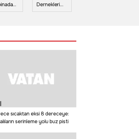
 binada
Dernekleri
etmeden
Pe
; 4 kişi
Festivali
düğüne
fe
ndan
renkli
devam
mo
endi
görüntülerle
ettiler; o
İs
açıldı
anlar
sü
kamerada
ya
ece sıcaktan eksi 8 dereceye:
alıların serinleme yolu buz pisti