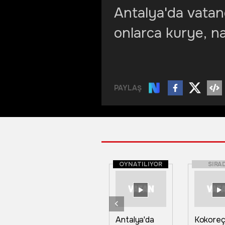
Antalya'da vatand
onlarca kurye, n
PAYLAŞ
OYNATILIYOR
SIRA
Antalya'da
Kokoreç