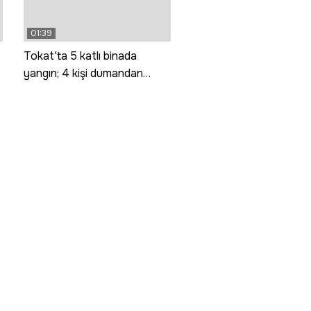
01:39
Tokat'ta 5 katlı binada
yangın; 4 kişi dumandan
etkilendi