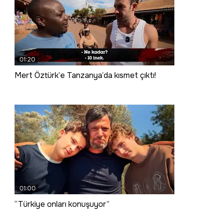
01:20
Mert Öztürk’e Tanzanya’da kısmet çıktı!
01:00
“Türkiye onları konuşuyor”