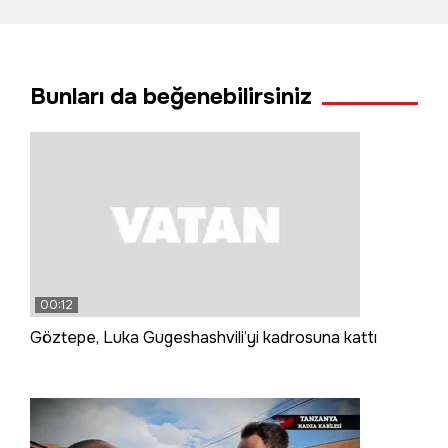
ve Saint Thomas
Kilisesi ile buluştu
Bunları da beğenebilirsiniz
00:12
Göztepe, Luka Gugeshashvili’yi kadrosuna kattı