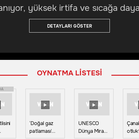
nıyor, yüksek irtifa ve sıcağa daya
DETAYLARI GÖSTER
OYNATMA LİSTESİ
DA
isini
‘Doğal gaz
UNESCO
Çana
patlaması’
Dünya Miras
otluk
ihbarı ekipleri
Listesindeki
yang