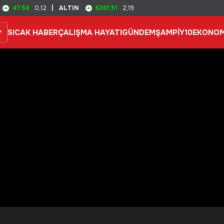
47.58
6367,51
0,12
|
ALTIN
2,19
SICAK HABER
ÇALIŞMA HAYATI
GÜNDEM
ŞAMPİY10
EKONOM