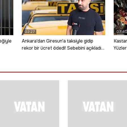
02:27
07:4
eğiyle
Ankara'dan Giresun'a taksiyle gidip
Kastam
rekor bir ücret ödedi! Sebebini açıkladı;
Yüzler
8 saniyelik bir zevk
geldi