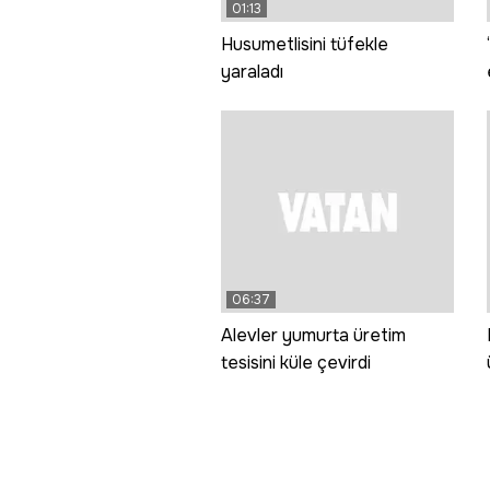
01:13
Husumetlisini tüfekle
yaraladı
06:37
Alevler yumurta üretim
tesisini küle çevirdi