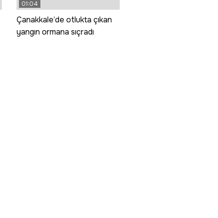
01:04
Çanakkale’de otlukta çıkan
yangın ormana sıçradı