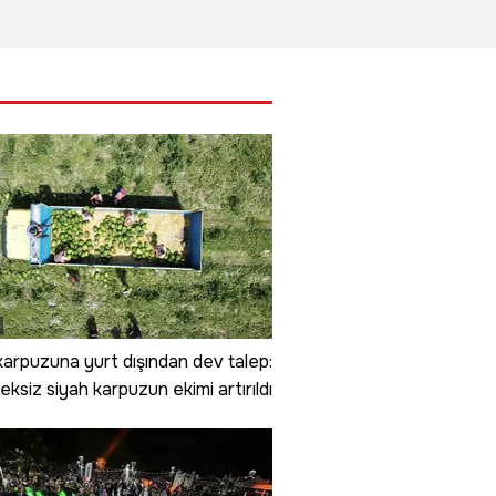
na
tesisini küle
üreticiyi
1 
dı
çevirdi
sevindirdi
 karpuzuna yurt dışından dev talep:
eksiz siyah karpuzun ekimi artırıldı