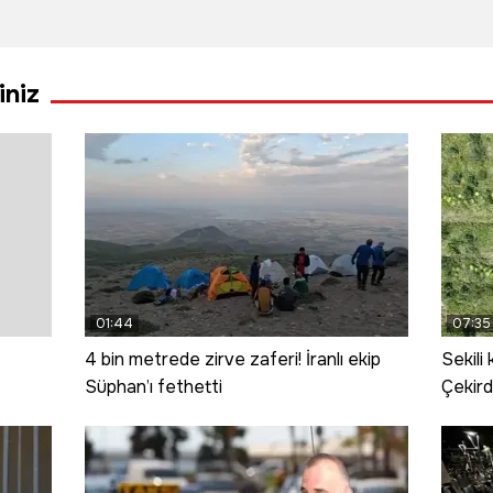
alarma
Safranbolu'da
orma
geçirdi,
yılın ilk 6
sıçra
gerçek çok
ayında 104
iniz
başka çıktı
bin 258 kişi
konakladı
01:44
07:35
4 bin metrede zirve zaferi! İranlı ekip
Sekili
Süphan’ı fethetti
Çekird