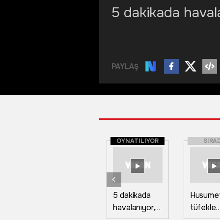
5 dakikada havala
PAYLAŞ
OYNATILIYOR
SIRA
5 dakikada
Husumetl
havalanıyor,
tüfekle
yüksek irtifa
yaraladı