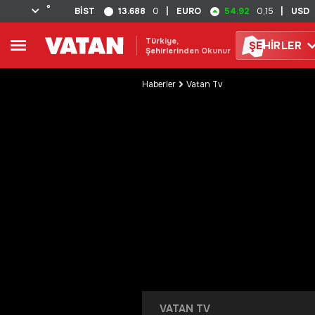
°
13.688
54.92
BİST
0
|
EURO
0,15
|
USD
Türkiye,
ŞE
HİRLER
Şehirlerinden Okunur
Haberler
Vatan Tv
VATAN TV