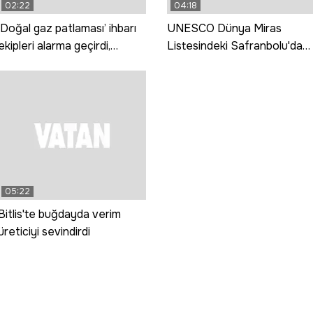
02:22
04:18
‘Doğal gaz patlaması’ ihbarı
UNESCO Dünya Miras
ekipleri alarma geçirdi,
Listesindeki Safranbolu'da
gerçek çok başka çıktı
yılın ilk 6 ayında 104 bin 258
kişi konakladı
05:22
Bitlis'te buğdayda verim
üreticiyi sevindirdi