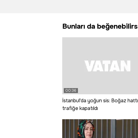
ve sıcağa
dayanıklı
Bunları da beğenebilirs
00:36
İstanbul'da yoğun sis: Boğaz hattı
trafiğe kapatıldı