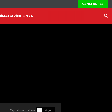
CANLI BORSA
İ
MAGAZİN
DÜNYA
Ara
Oynatma Listesi