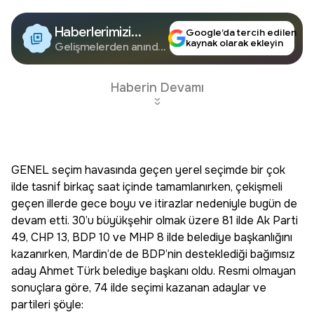
Haberlerimizi
Google’da tercih edilen
kaynak olarak ekleyin
Google'da Takip
Gelişmelerden anında
haberdar olun.
Edin
Haberin Devamı
GENEL seçim havasında geçen yerel seçimde bir çok
ilde tasnif birkaç saat içinde tamamlanırken, çekişmeli
geçen illerde gece boyu ve itirazlar nedeniyle bugün de
devam etti. 30’u büyükşehir olmak üzere 81 ilde Ak Parti
49, CHP 13, BDP 10 ve MHP 8 ilde belediye başkanlığını
kazanırken, Mardin’de de BDP’nin desteklediği bağımsız
aday Ahmet Türk belediye başkanı oldu. Resmi olmayan
sonuçlara göre, 74 ilde seçimi kazanan adaylar ve
partileri şöyle: