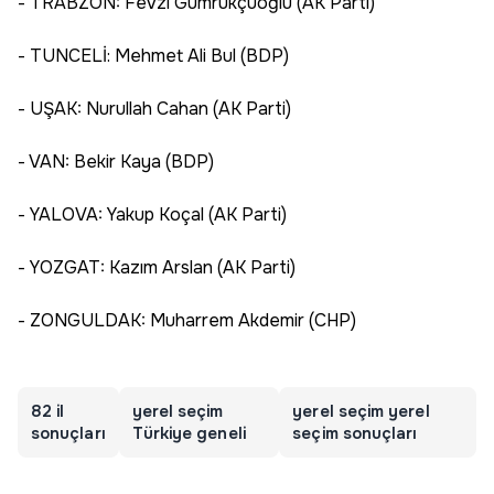
- TRABZON: Fevzi Gümrükçüoğlu (AK Parti)
- TUNCELİ: Mehmet Ali Bul (BDP)
- UŞAK: Nurullah Cahan (AK Parti)
- VAN: Bekir Kaya (BDP)
- YALOVA: Yakup Koçal (AK Parti)
- YOZGAT: Kazım Arslan (AK Parti)
- ZONGULDAK: Muharrem Akdemir (CHP)
82 il
yerel seçim
yerel seçim yerel
sonuçları
Türkiye geneli
seçim sonuçları