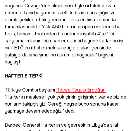
boyunca Cezayir'den almak suretiyle ortaklık devam
edecek. Tabii bu yatırım özellikle bizim cari açığımızı
olumlu şekilde etkileyecektir. Tesis en kısa zamanda
tamamlanacaktır. Yıllık 450 bin ton propan üretecek bu
tesis, tamamı ithal edilen bu ürünün inşallah 4'te 1'ini
karşılama imkanını bize verecektir ki bugüne kadar bu işi
bir FETÖ'cü ithal etmek suretiyle o alan içerisinde
çalışıyordu ama şimdi bu durum olmayacak." bilgisini
paylaştı.
HAFTER'E TEPKİ
Türkiye Cumhurbaşkanı
Recep Tayyip Erdoğan
,
"Hafter'in maalesef çok çok çirkin girişimleri var ve biz de
bunların takipçisiyiz. Gereği neyse bunu sonuna kadar
yapmaya devam edeceğiz." dedi.
Darbeci General Hafter'in ve çevresinin Libya'da silah