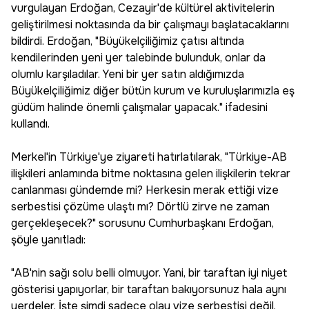
vurgulayan Erdoğan, Cezayir'de kültürel aktivitelerin
geliştirilmesi noktasında da bir çalışmayı başlatacaklarını
bildirdi. Erdoğan, "Büyükelçiliğimiz çatısı altında
kendilerinden yeni yer talebinde bulunduk, onlar da
olumlu karşıladılar. Yeni bir yer satın aldığımızda
Büyükelçiliğimiz diğer bütün kurum ve kuruluşlarımızla eş
güdüm halinde önemli çalışmalar yapacak." ifadesini
kullandı.
Merkel'in Türkiye'ye ziyareti hatırlatılarak, "Türkiye-AB
ilişkileri anlamında bitme noktasına gelen ilişkilerin tekrar
canlanması gündemde mi? Herkesin merak ettiği vize
serbestisi çözüme ulaştı mı? Dörtlü zirve ne zaman
gerçekleşecek?" sorusunu Cumhurbaşkanı Erdoğan,
şöyle yanıtladı:
"AB'nin sağı solu belli olmuyor. Yani, bir taraftan iyi niyet
gösterisi yapıyorlar, bir taraftan bakıyorsunuz hala aynı
yerdeler. İşte şimdi sadece olay vize serbestisi değil,