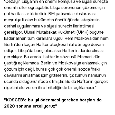
"Cezayir, Libya'nın en önemli komşusu ve siyasi süreçte
önemli roller oynayabilir. Libya sorununun çözümü için
yol haritası artık bellidir. BM çatısında, uluslararası
meşruiyeti olan hükümetin öncülüğünde, ateşkesin
derhal uygulanması ve siyasi sürecin ilerletilmesi
gerekiyor. Ulusal Mutabakat Hükümeti (UMH) bugüne
kadar alınan tüm kararlara uydu. Hem Moskova'dan hem
Berlin'den kaçan Hafter ateşkesi ihlal etmeye devam
ediyor. Libya'da barış olacaksa Hafter'in durdurulması
gerekiyor. Bu arada, Hafter’in sözcüsü Mismari, dün
yaptığı açıklamada, Berlin ve Moskova'ya anlaşmak için,
çözüm için değil, burası çok çok önemli, sözde 'haklı
davalarını anlatmak için' gittiklerini, 'çözümün namlunun
ucunda olduğunu' ifade etmiştir. Bu da Hafter'in gerçek
niyetini ele veren itiraf niteliğinde bir açıklamadır."
"KOSGEB'e bu yıl ödenmesi gereken borçları da
2020 sonuna erteliyoruz"