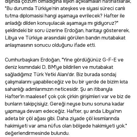
dışında çözüm olmadığına ilişkin açıklamaları hatırlatılarak,
"Bu durumda Türkiye’nin ateşkes ve siyasi süreci canlı
tutma diplomasisi hangi aşamaya evrilecek? Hafter ile
anladığı dilden konuşulacak aşamaya mı gidiyoruz?"
şeklindeki bir soru üzerine Erdoğan, haritayı göstererek,
Libya ve Türkiye arasındaki görülen bandın mutabakat
anlaşmasının sonucu olduğunu ifade etti.
Cumhurbaşkanı Erdoğan, "Yine gördüğünüz G-F-E ve
deniz kısmındaki D, BM'ye bildirilen ve mutabakat
sağladığımız Türk Yetki Alanı'dır. Biz burada sondaj
çalışmalarını yapabileceğiz ve bu bir yerde de bizim kıta
sahanlığı adımlarımızın neticesidir. Şu an itibarıyla
Hafter'in maalesef çok çok çirkin girişimleri var ve biz de
bunların takipçisiyiz. Gereği neyse bunu sonuna kadar
yapmaya devam edeceğiz. Hafter, şu anda Libya'nın
adeta bir çöl ağası gibi. Daha ziyade çöl kısımlarında
hakimiyeti var ama nüfus olan bölgede hakimiyeti yok."
değerlendirmesinde bulundu.