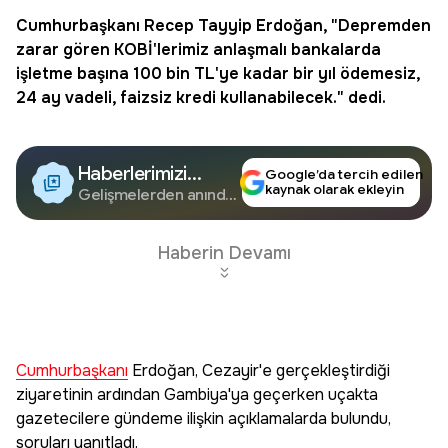
Cumhurbaşkanı
Recep Tayyip Erdoğan
, "Depremden
zarar gören KOBİ'lerimiz anlaşmalı bankalarda
işletme başına 100 bin TL'ye kadar bir yıl ödemesiz,
24 ay vadeli, faizsiz kredi kullanabilecek." dedi.
Haberlerimizi
Google’da tercih edilen
kaynak olarak ekleyin
Google'da Takip
Gelişmelerden anında
haberdar olun.
Edin
Haberin Devamı
Cumhurbaşkanı
Erdoğan, Cezayir'e gerçekleştirdiği
ziyaretinin ardından Gambiya'ya geçerken uçakta
gazetecilere gündeme ilişkin açıklamalarda bulundu,
soruları yanıtladı.