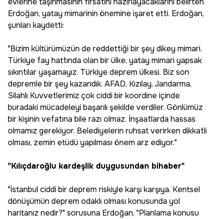
evlerine taşınmasının fırsatını hazırlayacaklarını belirten
Erdoğan, yatay mimarinin önemine işaret etti. Erdoğan,
şunları kaydetti:
"Bizim kültürümüzün de reddettiği bir şey dikey mimari.
Türkiye fay hattında olan bir ülke, yatay mimari yapsak
sıkıntılar yaşamayız. Türkiye deprem ülkesi. Biz son
depremle bir şey kazandık. AFAD, Kızılay, Jandarma,
Silahlı Kuvvetlerimiz çok ciddi bir koordine içinde
buradaki mücadeleyi başarılı şekilde verdiler. Gönlümüz
bir kişinin vefatına bile razı olmaz. İnşaatlarda hassas
olmamız gerekiyor. Belediyelerin ruhsat verirken dikkatli
olması, zemin etüdü yapılması önem arz ediyor."
"Kılıçdaroğlu kardeşlik duygusundan bihaber"
"İstanbul ciddi bir deprem riskiyle karşı karşıya. Kentsel
dönüşümün deprem odaklı olması konusunda yol
haritanız nedir?" sorusuna Erdoğan, "Planlama konusu