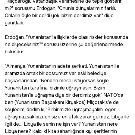
"Kılıçdaroğlu vatandaşlık verilmesine de tepki gösterir
mi?" sorusunu Erdoğan, "Onunla dünyalarımız farklı.
Onların öyle bir derdi yok, bizim derdimiz var." diye
yanıtladı.
Erdoğan, "Yunanistan'la ilişkilerde olası riskler konusunda
ne diyeceksiniz?" sorusu üzerine şu değerlendirmede
bulundu:
"Almanya, Yunanistan'ın adeta şefkati. Yunanistan ile
aramızda ortak bir dostumuz var eski belediye
başkanlarından. 'Benden mesaj istiyorsan söyle
Yunanistan tarafına, bizimle uğraşmasın. Bizim
Yunanistan'la uğraşma diye bir derdimiz yok.' NATO'da
ben (Yunanistan Başbakanı Kiryakos) Miçotakis'e de
söyledim, dedim ki, 'Birbirimizle uğraşmayalım, eğer
uğraşmazsak bizden size en ufak zarar gelmez. Libya ile
ilgili de...' Libya ile senin ne işin var? Yunanistan nere
Libya nere? Kaldı ki kıta sahanlığında kıyı şeritlerinin