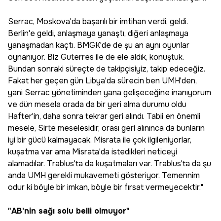
Serrac, Moskova'da başarılı bir imtihan verdi, geldi.
Berlin'e geldi, anlaşmaya yanaştı, diğeri anlaşmaya
yanaşmadan kaçtı. BMGK'de de şu an aynı oyunlar
oynanıyor. Biz Guterres ile de ele aldık, konuştuk.
Bundan sonraki süreçte de takipçisiyiz, takip edeceğiz.
Fakat her geçen gün Libya'da sürecin ben UMH'den,
yani Serrac yönetiminden yana gelişeceğine inanıyorum
ve dün mesela orada da bir yeri alma durumu oldu
Hafter'in, daha sonra tekrar geri alındı. Tabii en önemli
mesele, Sirte meselesidir, orası geri alınınca da bunların
iyi bir gücü kalmayacak. Misrata ile çok ilgileniyorlar,
kuşatma var ama Misrata'da istedikleri neticeyi
alamadılar. Trablus'ta da kuşatmaları var. Trablus'ta da şu
anda UMH gerekli mukavemeti gösteriyor. Temennim
odur ki böyle bir imkan, böyle bir fırsat vermeyecektir."
"AB'nin sağı solu belli olmuyor"