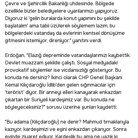
Çevre ve Şehircilik Bakanlığı uhdesinde. Bölgede
özellikle bizler belediyelere uyarılarımızı yapıyoruz.
Diyoruz ki 'gelin buralarda konut yapımını bu şekilde
başlatalım' ama tabii üzülerek söylemem lazım, bu
bölgelerdeki vatandaş da evlerinin kentsel dönüşüme
gitmesini istemiyor, direniyor." yanıtını verdi.
Erdoğan, "Elazığ depreminde vatandaşlarımızı kaybettik.
Devlet muazzam şekilde çalıştı. Sosyal medyadaki
provokatif söylemler ise vicdansızlığı gösteriyor. Bu
konuda ne dersiniz? İkinci olarak CHP Genel Başkanı
Kemal Kılıçdaroğlu İdlib'den gelen sığınmacılar için
'terörist' diyor. Bir anneyi elleri kanayarak enkazdan
çıkartan bir Suriyeli kardeşimiz var. Bu konuda ne
söyleyeceksiniz?" sorusu üzerine şunları kaydetti:
"Bu adama (Kılıçdaroğlu) ne denir? Mahmud tırnaklarıyla
kazıyor, kardeşimizi ve eşini enkazdan çıkarıyor. Sonra
evinde ziyaret ediyor. Kardeşlik bu ama ne yazık ki