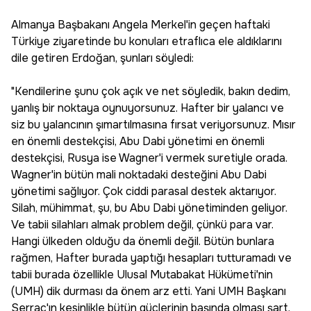
Almanya Başbakanı Angela Merkel'in geçen haftaki
Türkiye ziyaretinde bu konuları etraflıca ele aldıklarını
dile getiren Erdoğan, şunları söyledi:
"Kendilerine şunu çok açık ve net söyledik, bakın dedim,
yanlış bir noktaya oynuyorsunuz. Hafter bir yalancı ve
siz bu yalancının şımartılmasına fırsat veriyorsunuz. Mısır
en önemli destekçisi, Abu Dabi yönetimi en önemli
destekçisi, Rusya ise Wagner'i vermek suretiyle orada.
Wagner'in bütün mali noktadaki desteğini Abu Dabi
yönetimi sağlıyor. Çok ciddi parasal destek aktarıyor.
Silah, mühimmat, şu, bu Abu Dabi yönetiminden geliyor.
Ve tabii silahları almak problem değil, çünkü para var.
Hangi ülkeden olduğu da önemli değil. Bütün bunlara
rağmen, Hafter burada yaptığı hesapları tutturamadı ve
tabii burada özellikle Ulusal Mutabakat Hükümeti'nin
(UMH) dik durması da önem arz etti. Yani UMH Başkanı
Serrac'ın kesinlikle bütün güçlerinin başında olması şart.