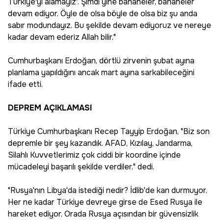
Türkiye'yi alamayız'. Şimdi yine bahaneler, bahaneler
devam ediyor. Öyle de olsa böyle de olsa biz şu anda
sabır modundayız. Bu şekilde devam ediyoruz ve nereye
kadar devam ederiz Allah bilir."
Cumhurbaşkanı Erdoğan, dörtlü zirvenin şubat ayına
planlama yapıldığını ancak mart ayına sarkabileceğini
ifade etti.
DEPREM AÇIKLAMASI
Türkiye Cumhurbaşkanı Recep Tayyip Erdoğan, "Biz son
depremle bir şey kazandık. AFAD, Kızılay, Jandarma,
Silahlı Kuvvetlerimiz çok ciddi bir koordine içinde
mücadeleyi başarılı şekilde verdiler." dedi.
"Rusya'nın Libya'da istediği nedir? İdlib'de kan durmuyor.
Her ne kadar Türkiye devreye girse de Esed Rusya ile
hareket ediyor. Orada Rusya açısından bir güvensizlik