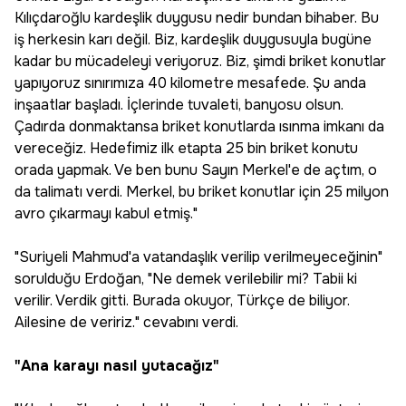
Kılıçdaroğlu kardeşlik duygusu nedir bundan bihaber. Bu
iş herkesin karı değil. Biz, kardeşlik duygusuyla bugüne
kadar bu mücadeleyi veriyoruz. Biz, şimdi briket konutlar
yapıyoruz sınırımıza 40 kilometre mesafede. Şu anda
inşaatlar başladı. İçlerinde tuvaleti, banyosu olsun.
Çadırda donmaktansa briket konutlarda ısınma imkanı da
vereceğiz. Hedefimiz ilk etapta 25 bin briket konutu
orada yapmak. Ve ben bunu Sayın Merkel'e de açtım, o
da talimatı verdi. Merkel, bu briket konutlar için 25 milyon
avro çıkarmayı kabul etmiş."
"Suriyeli Mahmud'a vatandaşlık verilip verilmeyeceğinin"
sorulduğu Erdoğan, "Ne demek verilebilir mi? Tabii ki
verilir. Verdik gitti. Burada okuyor, Türkçe de biliyor.
Ailesine de veririz." cevabını verdi.
"Ana karayı nasıl yutacağız"