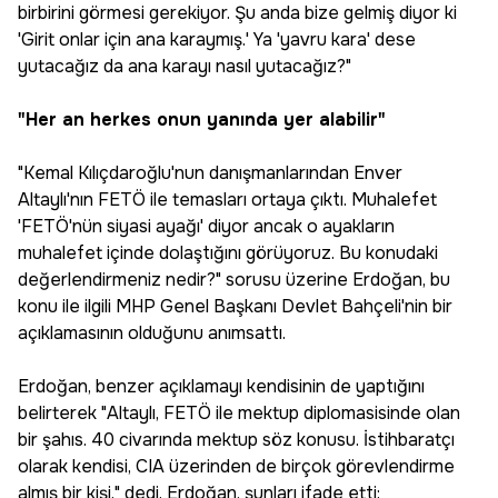
birbirini görmesi gerekiyor. Şu anda bize gelmiş diyor ki
'Girit onlar için ana karaymış.' Ya 'yavru kara' dese
yutacağız da ana karayı nasıl yutacağız?"
"Her an herkes onun yanında yer alabilir"
"Kemal Kılıçdaroğlu'nun danışmanlarından Enver
Altaylı'nın FETÖ ile temasları ortaya çıktı. Muhalefet
'FETÖ'nün siyasi ayağı' diyor ancak o ayakların
muhalefet içinde dolaştığını görüyoruz. Bu konudaki
değerlendirmeniz nedir?" sorusu üzerine Erdoğan, bu
konu ile ilgili MHP Genel Başkanı Devlet Bahçeli'nin bir
açıklamasının olduğunu anımsattı.
Erdoğan, benzer açıklamayı kendisinin de yaptığını
belirterek "Altaylı, FETÖ ile mektup diplomasisinde olan
bir şahıs. 40 civarında mektup söz konusu. İstihbaratçı
olarak kendisi, CIA üzerinden de birçok görevlendirme
almış bir kişi." dedi. Erdoğan, şunları ifade etti: