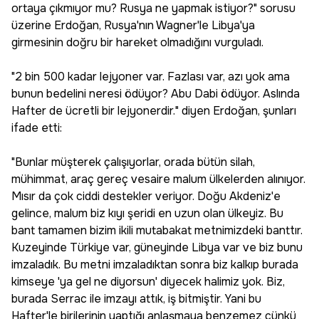
ortaya çıkmıyor mu? Rusya ne yapmak istiyor?" sorusu
üzerine Erdoğan, Rusya'nın Wagner'le Libya'ya
girmesinin doğru bir hareket olmadığını vurguladı.
"2 bin 500 kadar lejyoner var. Fazlası var, azı yok ama
bunun bedelini neresi ödüyor? Abu Dabi ödüyor. Aslında
Hafter de ücretli bir lejyonerdir." diyen Erdoğan, şunları
ifade etti:
"Bunlar müşterek çalışıyorlar, orada bütün silah,
mühimmat, araç gereç vesaire malum ülkelerden alınıyor.
Mısır da çok ciddi destekler veriyor. Doğu Akdeniz'e
gelince, malum biz kıyı şeridi en uzun olan ülkeyiz. Bu
bant tamamen bizim ikili mutabakat metnimizdeki banttır.
Kuzeyinde Türkiye var, güneyinde Libya var ve biz bunu
imzaladık. Bu metni imzaladıktan sonra biz kalkıp burada
kimseye 'ya gel ne diyorsun' diyecek halimiz yok. Biz,
burada Serrac ile imzayı attık, iş bitmiştir. Yani bu
Hafter'le birilerinin yaptığı anlaşmaya benzemez çünkü