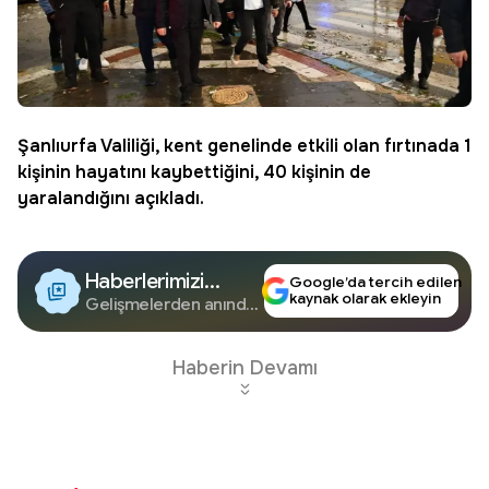
Şanlıurfa Valiliği, kent genelinde etkili olan fırtınada 1
kişinin hayatını kaybettiğini, 40 kişinin de
yaralandığını açıkladı.
Haberlerimizi
Google’da tercih edilen
kaynak olarak ekleyin
Google'da Takip
Gelişmelerden anında
haberdar olun.
Edin
Haberin Devamı