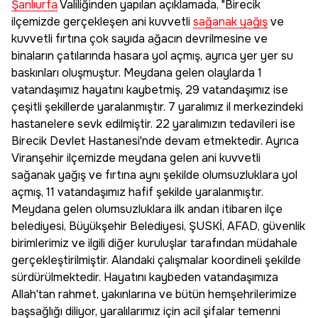
Şanlıurfa
Valiliğinden yapılan açıklamada, "Birecik
ilçemizde gerçekleşen ani kuvvetli
sağanak yağış
ve
kuvvetli fırtına çok sayıda ağacın devrilmesine ve
binaların çatılarında hasara yol açmış, ayrıca yer yer su
baskınları oluşmuştur. Meydana gelen olaylarda 1
vatandaşımız hayatını kaybetmiş, 29 vatandaşımız ise
çeşitli şekillerde yaralanmıştır. 7 yaralımız il merkezindeki
hastanelere sevk edilmiştir. 22 yaralımızın tedavileri ise
Birecik Devlet Hastanesi'nde devam etmektedir. Ayrıca
Viranşehir ilçemizde meydana gelen ani kuvvetli
sağanak yağış ve fırtına aynı şekilde olumsuzluklara yol
açmış, 11 vatandaşımız hafif şekilde yaralanmıştır.
Meydana gelen olumsuzluklara ilk andan itibaren ilçe
belediyesi, Büyükşehir Belediyesi, ŞUSKİ, AFAD, güvenlik
birimlerimiz ve ilgili diğer kuruluşlar tarafından müdahale
gerçekleştirilmiştir. Alandaki çalışmalar koordineli şekilde
sürdürülmektedir. Hayatını kaybeden vatandaşımıza
Allah'tan rahmet, yakınlarına ve bütün hemşehrilerimize
başsağlığı diliyor, yaralılarımız için acil şifalar temenni