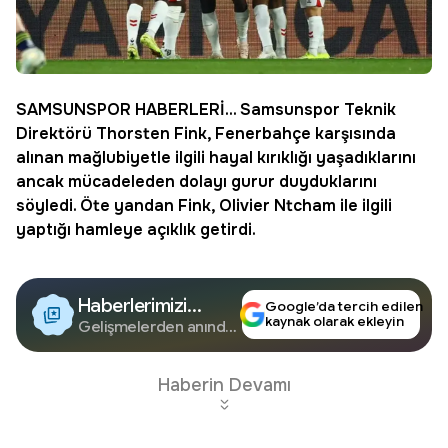
SAMSUNSPOR
HABERLERİ... Samsunspor Teknik
Direktörü
Thorsten Fink
, Fenerbahçe karşısında
alınan mağlubiyetle ilgili hayal kırıklığı yaşadıklarını
ancak mücadeleden dolayı gurur duyduklarını
söyledi. Öte yandan Fink,
Olivier Ntcham
ile ilgili
yaptığı hamleye açıklık getirdi.
Haberlerimizi
Google’da tercih edilen
kaynak olarak ekleyin
Google'da Takip
Gelişmelerden anında
haberdar olun.
Edin
Haberin Devamı