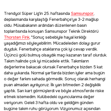
Trendyol Süper Lig'in 25. haftasında
Samsunspor
,
deplasmanda karşılaştığı Fenerbahçe'ye 3-2 mağlup
oldu. Müsabakanın ardından düzenlenen basın
toplantısında konuşan Samsunspor Teknik Direktörü
Thorsten Fink
, "Sonuç sebebiyle hayal kırıklığı
yaşadığımızı söyleyebilirim. Mücadeleden dolayı gurur
duyduk. Fenerbahçe ataklarına çok iyi cevap verdik.
Üçüncü golü bulmuş olsaydık maçı kazanan taraf olurduk.
Takım halinde çok iyi mücadele ettik. Takımların
değerlerine bakacak olursak Fenerbahçe bizden 5 kat
daha yukarıda. Normal şartlarda bizden iyiler ama bugün
o değer farkını sahada görmedik. Sonuç olarak herhangi
puan almadan ayrılıyoruz. İlk yarı bitmeden 2 değişiklik
yaptık. Sarı kart görmüşlerdi ve böyle atmosferde riske
etmek istemedim. Kulübedeki oyuncularıma değer
veriyorum. Geleli 3 hafta oldu ve geldiğim günden
bugüne takım ruhu görüyorum. Vizyonumuz açısından