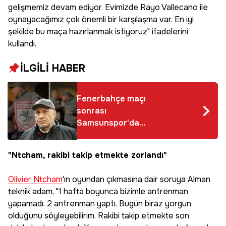
gelişmemiz devam ediyor. Evimizde Rayo Vallecano ile
oynayacağımız çok önemli bir karşılaşma var. En iyi
şekilde bu maça hazırlanmak istiyoruz" ifadelerini
kullandı.
İLGİLİ HABER
Fenerbahçe maçı
sonrası
Samsunspor'da
Yüksel Yıldırım'a
skandal saldırı:
"Ntcham, rakibi takip etmekte zorlandı"
Çıldırdım, küfür ettim
Olivier Ntcham
'ın oyundan çıkmasına dair soruya Alman
teknik adam, "1 hafta boyunca bizimle antrenman
yapamadı. 2 antrenman yaptı. Bugün biraz yorgun
olduğunu söyleyebilirim. Rakibi takip etmekte son