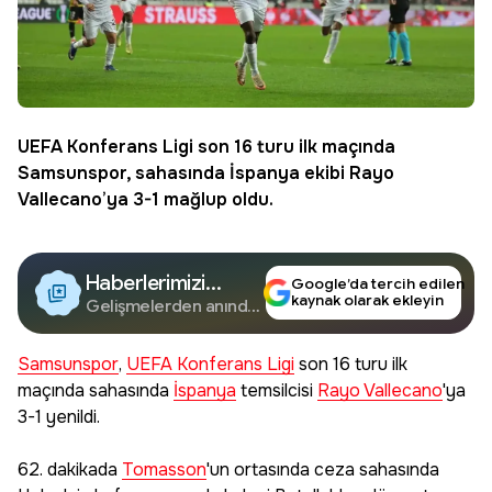
UEFA Konferans Ligi
son 16 turu ilk maçında
Samsunspor
, sahasında
İspanya
ekibi
Rayo
Vallecano
’ya 3-1 mağlup oldu.
Haberlerimizi
Google’da tercih edilen
kaynak olarak ekleyin
Google'da Takip
Gelişmelerden anında
haberdar olun.
Edin
Samsunspor
,
UEFA Konferans Ligi
son 16 turu ilk
maçında sahasında
İspanya
temsilcisi
Rayo Vallecano
'ya
3-1 yenildi.
62. dakikada
Tomasson
'un ortasında ceza sahasında