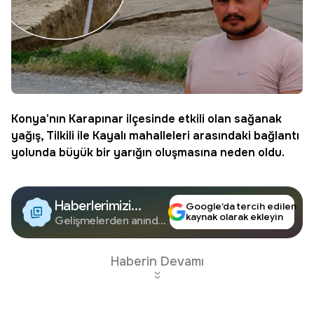
Konya
'nın Karapınar ilçesinde etkili olan
sağanak
yağış
, Tilkili ile Kayalı mahalleleri arasındaki bağlantı
yolunda büyük bir yarığın oluşmasına neden oldu.
Haberlerimizi
Google’da tercih edilen
kaynak olarak ekleyin
Google'da Takip
Gelişmelerden anında
haberdar olun.
Edin
Haberin Devamı