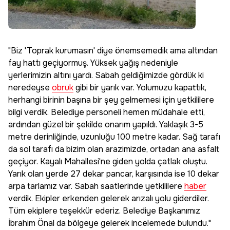
"Biz 'Toprak kurumasın' diye önemsemedik ama altından
fay hattı geçiyormuş. Yüksek yağış nedeniyle
yerlerimizin altını yardı. Sabah geldiğimizde gördük ki
neredeyse
obruk
gibi bir yarık var. Yolumuzu kapattık,
herhangi birinin başına bir şey gelmemesi için yetkililere
bilgi verdik. Belediye personeli hemen müdahale etti,
ardından güzel bir şekilde onarım yapıldı. Yaklaşık 3-5
metre derinliğinde, uzunluğu 100 metre kadar. Sağ tarafı
da sol tarafı da bizim olan arazimizde, ortadan ana asfalt
geçiyor. Kayalı Mahallesi'ne giden yolda çatlak oluştu.
Yarık olan yerde 27 dekar pancar, karşısında ise 10 dekar
arpa tarlamız var. Sabah saatlerinde yetkililere
haber
verdik. Ekipler erkenden gelerek arızalı yolu giderdiler.
Tüm ekiplere teşekkür ederiz. Belediye Başkanımız
İbrahim Önal da bölgeye gelerek incelemede bulundu."