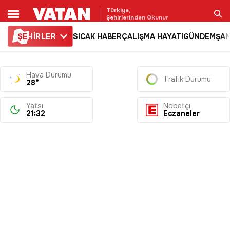
Türkiye,
Şehirlerinden Okunur
ŞE
HİRLER
SICAK HABER
ÇALIŞMA HAYATI
GÜNDEM
ŞAM
Ara
Hava Durumu
Trafik Durumu
28°
Yatsı
Nöbetçi
21:32
Eczaneler