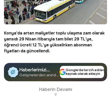
Konya'da artan maliyetler toplu ulaşıma zam olarak
yansıdı 29 Nisan itibarıyla tam bilet 29 TL'ye,
öğrenci ücreti 12 TL'ye yükselirken abonman
fiyatları da güncellendi.
Haberlerimizi
Google’da tercih edilen
kaynak olarak ekleyin
Google'da Takip
Gelişmelerden anında
haberdar olun.
Edin
Haberin Devamı