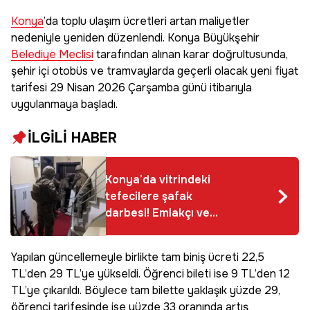
Konya
’da toplu ulaşım ücretleri artan maliyetler
nedeniyle yeniden düzenlendi. Konya Büyükşehir
Belediye Meclisi
tarafından alınan karar doğrultusunda,
şehir içi otobüs ve tramvaylarda geçerli olacak yeni fiyat
tarifesi 29 Nisan 2026 Çarşamba günü itibarıyla
uygulanmaya başladı.
İLGİLİ HABER
Konya’da vitrindeki
tefecilere şafak
darbesi! Emlakçı ve
galerici görünümü
altında servet
Yapılan güncellemeyle birlikte tam biniş ücreti 22,5
biriktirmişler: 33
TL’den 29 TL’ye yükseldi. Öğrenci bileti ise 9 TL’den 12
milyon değerinde
TL’ye çıkarıldı. Böylece tam bilette yaklaşık yüzde 29,
altın ve nakit ele
öğrenci tarifesinde ise yüzde 33 oranında artış