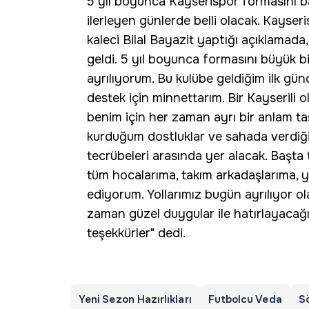
5 yıl boyunca Kayserispor formasını baş
ilerleyen günlerde belli olacak. Kayse
kaleci Bilal Bayazit yaptığı açıklama
geldi. 5 yıl boyunca formasını büyük b
ayrılıyorum. Bu kulübe geldiğim ilk gü
destek için minnettarım. Bir Kayserili
benim için her zaman ayrı bir anlam taş
kurduğum dostluklar ve sahada verdiğ
tecrübeleri arasında yer alacak. Başta t
tüm hocalarıma, takım arkadaşlarıma, yö
ediyorum. Yollarımız bugün ayrılıyor o
zaman güzel duygular ile hatırlayacağım
teşekkürler" dedi.
Yeni Sezon Hazırlıkları
Futbolcu Veda
S