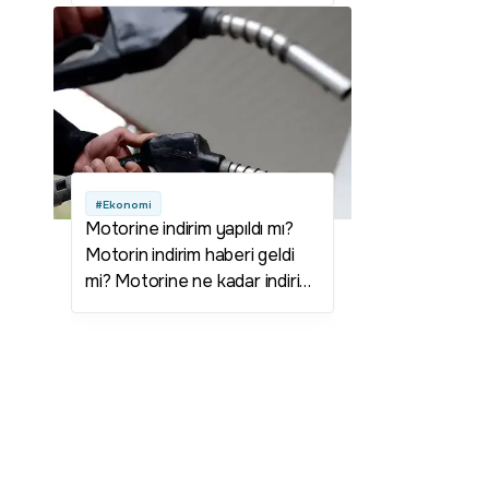
#Ekonomi
Motorine indirim yapıldı mı?
Motorin indirim haberi geldi
mi? Motorine ne kadar indirim
yapıldı? Motorinin fiyatı ne
kadar? Benzine indirim yapıldı
mı? Benzin ne kadar?
Akaryakıt indirim haberleri...