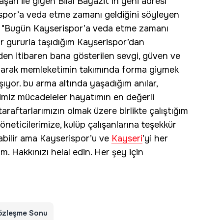
arı ile giyen Bilal Bayazit’in yeni adresi
rispor’a veda etme zamanı geldiğini söyleyen
da, "Bugün Kayserispor’a veda etme zamanı
ir gururla taşıdığım Kayserispor’dan
nden itibaren bana gösterilen sevgi, güven ve
 olarak memleketimin takımında forma giymek
ıyor. bu arma altında yaşadığım anılar,
imiz mücadeleler hayatımın en değerli
araftarlarımızın olmak üzere birlikte çalıştığım
neticilerimize, kulüp çalışanlarına teşekkür
labilir ama Kayserispor’u ve
Kayseri
’yi her
. Hakkınızı helal edin. Her şey için
özleşme Sonu