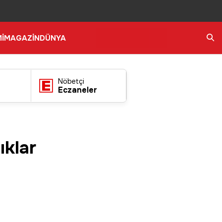
İ
MAGAZİN
DÜNYA
Ara
Nöbetçi
Eczaneler
ıklar