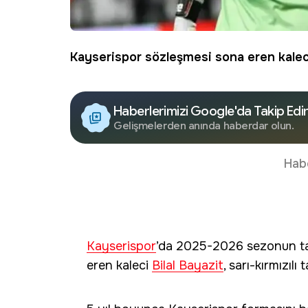
Kayserispor
sözleşmesi sona eren kale
Haberlerimizi Google'da Takip Edi
Gelişmelerden anında haberdar olun.
Hab
Kayserispor
’da 2025-2026 sezonun t
eren kaleci
Bilal Bayazit
, sarı-kırmızılı