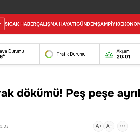
SICAK HABER
ÇALIŞMA HAYATI
GÜNDEM
ŞAMPİY10
EKONOM
ava Durumu
Akşam
Trafik Durumu
6°
20:01
ak dökümü! Peş peşe ayrıl
00:03