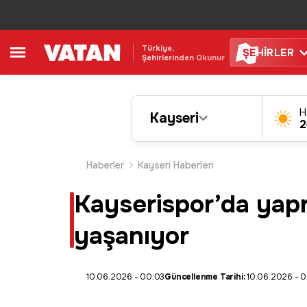
Türkiye,
ŞE
HİRLER
Şehirlerinden Okunur
H
Kayseri
2
Haberler
Kayseri Haberleri
Kayserispor’da yapr
yaşanıyor
10.06.2026 - 00:03
Güncellenme Tarihi:
10.06.2026 - 