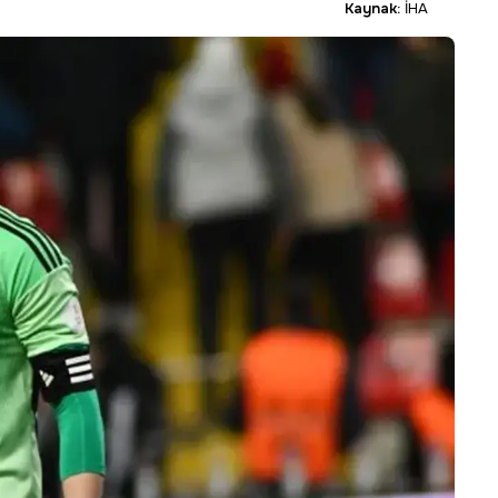
Kaynak:
İHA