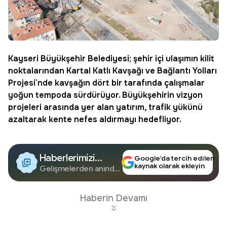
Kayseri
Büyükşehir Belediyesi; şehir içi ulaşımın kilit
noktalarından Kartal Katlı Kavşağı ve Bağlantı Yolları
Projesi’nde kavşağın dört bir tarafında çalışmalar
yoğun tempoda sürdürüyor. Büyükşehirin vizyon
projeleri arasında yer alan yatırım,
trafik
yükünü
azaltarak kente nefes aldırmayı hedefliyor.
Haberlerimizi
Google’da tercih edilen
kaynak olarak ekleyin
Google'da Takip
Gelişmelerden anında
haberdar olun.
Edin
Haberin Devamı