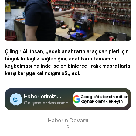
Çilingir
Ali İhsan, yedek anahtarın
araç
sahipleri için
büyük kolaylık sağladığını, anahtarın tamamen
kaybolması halinde ise on binlerce liralık masraflarla
karşı karşıya kalındığını söyledi.
Haberlerimizi
Google’da tercih edilen
kaynak olarak ekleyin
Google'da Takip
Gelişmelerden anında
haberdar olun.
Edin
Haberin Devamı