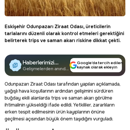
Eskişehir Odunpazarı Ziraat Odası, üreticilerin
tarlalarını düzenli olarak kontrol etmeleri gerektiğini
belirterek trips ve saman akarı riskine dikkat çekti.
Haberlerimizi
Google’da tercih edilen
kaynak olarak ekleyin
Google'da Takip
Gelişmelerden anında
haberdar olun.
Edin
Odunpazarı Ziraat Odası tarafından yapılan açıklamada,
yağışlı hava koşullarının ardından gelişimini sürdüren
buğday ekili alanlarda trips ve saman akarı görülme
ihtimalinin yükseldiği ifade edildi. Yetkililer, zararlıların
erken tespit edilmesinin ürün kayıplarının önüne
geçilmesi açısından büyük önem taşıdığını vurguladı.