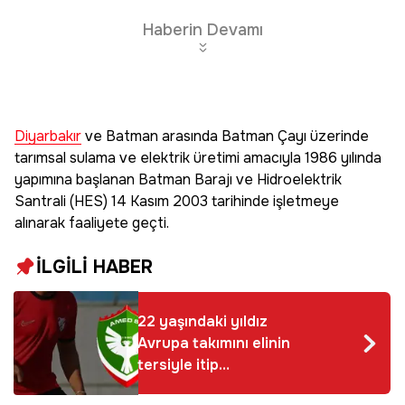
Edin
Haberin Devamı
Diyarbakır
ve Batman arasında Batman Çayı üzerinde
tarımsal sulama ve elektrik üretimi amacıyla 1986 yılında
yapımına başlanan Batman Barajı ve Hidroelektrik
Santrali (HES) 14 Kasım 2003 tarihinde işletmeye
alınarak faaliyete geçti.
İLGİLİ HABER
22 yaşındaki yıldız
Avrupa takımını elinin
tersiyle itip
Amedspor'a 'evet'