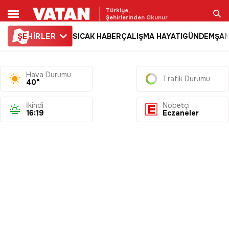
Türkiye,
Şehirlerinden Okunur
ŞE
HİRLER
SICAK HABER
ÇALIŞMA HAYATI
GÜNDEM
ŞAM
Ara
Hava Durumu
Trafik Durumu
40°
İkindi
Nöbetçi
16:19
Eczaneler