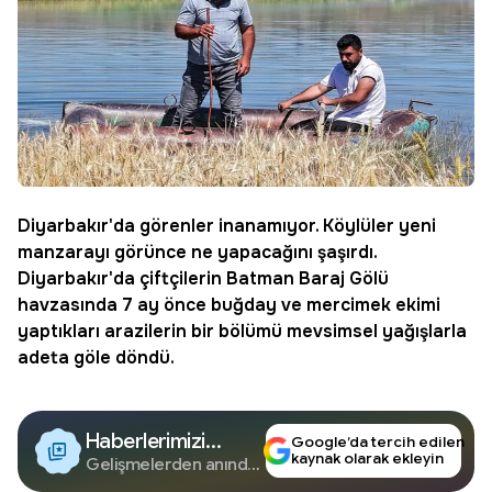
Diyarbakır
'da görenler inanamıyor. Köylüler yeni
manzarayı görünce ne yapacağını şaşırdı.
Diyarbakır'da çiftçilerin Batman Baraj Gölü
havzasında 7 ay önce buğday ve mercimek ekimi
yaptıkları arazilerin bir bölümü mevsimsel yağışlarla
adeta göle döndü.
Haberlerimizi
Google’da tercih edilen
kaynak olarak ekleyin
Google'da Takip
Gelişmelerden anında
haberdar olun.