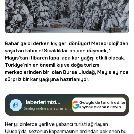
Bahar geldi derken kış geri dönüyor! Meteoroloji’den
şaşırtan tahmin! Sıcaklıklar aniden düşecek, 1
Mayıs’tan itibaren
lapa lapa
kar
yağışı etkili olacak.
Türkiye’nin en önemli kış ve doğa turizm
merkezlerinden biri olan Bursa Uludağ, Mayıs ayında
sürpriz bir kar yağışına hazırlanıyor.
Haberlerimizi
Google’da tercih edilen
kaynak olarak ekleyin
Google'da Takip
Gelişmelerden anında
haberdar olun.
Edin
Her yıl binlerce yerli ve yabancı turisti ağırlayan
Uludağ’da, sezonun kapanmasının ardından beklenen bu