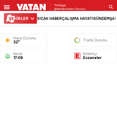
Türkiye,
Şehirlerinden Okunur
ŞE
HİRLER
SICAK HABER
ÇALIŞMA HAYATI
GÜNDEM
ŞAM
Ara
Hava Durumu
Trafik Durumu
32°
İkindi
Nöbetçi
17:06
Eczaneler