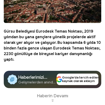
Gürsu
Belediyesi Eurodesk Temas Noktası, 2019
yılından bu yana gençlere yönelik projelerde aktif
olarak yer alıyor ve çalışıyor. Bu kapsamda 6 yılda 10
binden fazla gence ulaşan Eurodesk Temas Noktası,
2230 gönüllüye de bireysel kariyer danışmanlığı
yaptı.
Haberlerimizi
Google’da tercih edilen
kaynak olarak ekleyin
Google'da Takip
Gelişmelerden anında
haberdar olun.
Edin
Haberin Devamı