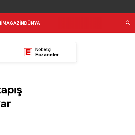
İ
MAGAZİN
DÜNYA
Ara
Nöbetçi
Eczaneler
kapış
var