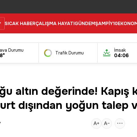
SICAK HABER
ÇALIŞMA HAYATI
GÜNDEM
ŞAMPİY10
EKONOM
ava Durumu
İmsak
Trafik Durumu
8°
04:06
u altın değerinde! Kapış 
 yurt dışından yoğun talep 
7