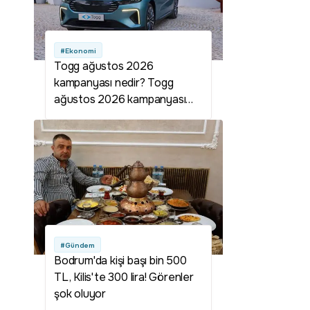
#Ekonomi
Togg ağustos 2026
kampanyası nedir? Togg
ağustos 2026 kampanyası
detayları neler? Togg
kampanyası var mı? Togg
ağustos kampanyası var mı?
Togg 800 bin TL kampanyası
nedir? Togg 800 bin lira
kampanyası şartları neler?
#Gündem
Bodrum'da kişi başı bin 500
TL, Kilis'te 300 lira! Görenler
şok oluyor