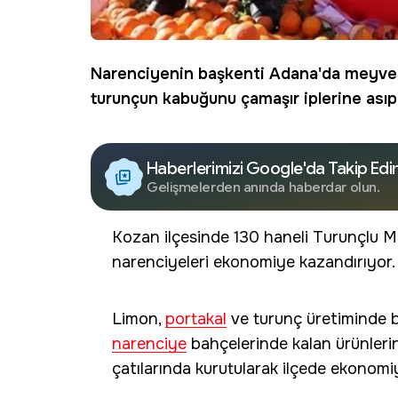
Narenciyenin başkenti
Adana
'da meyven
turunçun kabuğunu çamaşır iplerine asıp 
Haberlerimizi Google'da Takip Edi
Gelişmelerden anında haberdar olun.
Kozan ilçesinde 130 haneli Turunçlu Ma
narenciyeleri ekonomiye kazandırıyor.
Limon,
portakal
ve turunç üretiminde 
narenciye
bahçelerinde kalan ürünlerin
çatılarında kurutularak ilçede ekonomiy