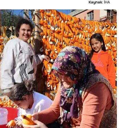
Kaynak:
İHA