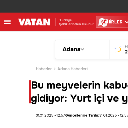
Türkiye,
ŞE
HİRLER
Şehirlerinden Okunur
H
Adana
2
Haberler
Adana Haberleri
Bu meyvelerin kabuğ
gidiyor: Yurt içi ve
31.01.2025 - 12:57
Güncellenme Tarihi:
31.01.2025 - 12:5