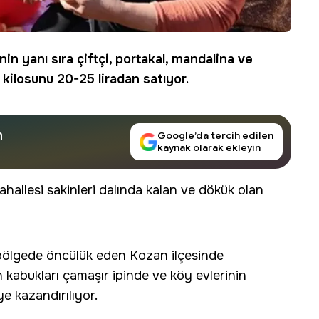
in yanı sıra çiftçi,
portakal
, mandalina ve
kilosunu 20-25 liradan satıyor.
n
Google’da tercih edilen
kaynak olarak ekleyin
hallesi sakinleri dalında kalan ve dökük olan
bölgede öncülük eden Kozan ilçesinde
 kabukları çamaşır ipinde ve köy evlerinin
e kazandırılıyor.