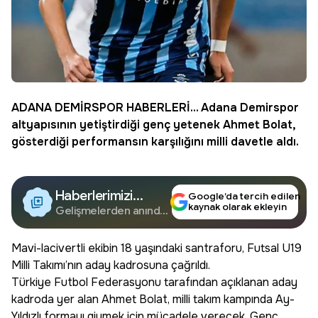
ADANA DEMİRSPOR
HABERLERİ... Adana Demirspor
altyapısının yetiştirdiği genç yetenek Ahmet Bolat,
gösterdiği performansın karşılığını milli davetle aldı.
Haberlerimizi
Google’da tercih edilen
kaynak olarak ekleyin
Google'da Takip
Gelişmelerden anında
haberdar olun.
Edin
Mavi-lacivertli ekibin 18 yaşındaki santraforu, Futsal U19
Milli Takımı’nın aday kadrosuna çağrıldı.
Türkiye Futbol Federasyonu tarafından açıklanan aday
kadroda yer alan Ahmet Bolat, milli takım kampında Ay-
Yıldızlı formayı giymek için mücadele verecek. Genç