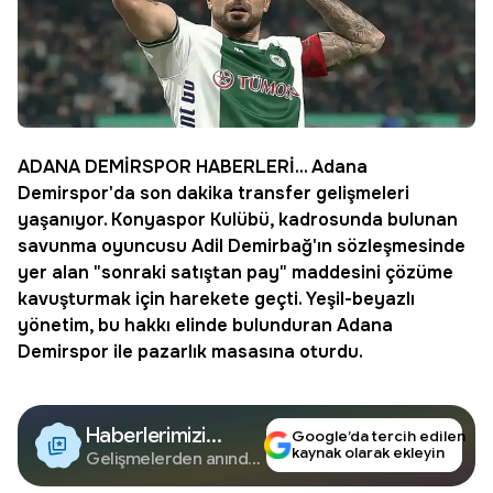
ADANA DEMİRSPOR
HABERLERİ... Adana
Demirspor'da
son dakika
transfer gelişmeleri
yaşanıyor.
Konyaspor
Kulübü, kadrosunda bulunan
savunma oyuncusu Adil Demirbağ'ın sözleşmesinde
yer alan "sonraki satıştan pay" maddesini çözüme
kavuşturmak için harekete geçti. Yeşil-beyazlı
yönetim, bu hakkı elinde bulunduran Adana
Demirspor ile pazarlık masasına oturdu.
Haberlerimizi
Google’da tercih edilen
kaynak olarak ekleyin
Google'da Takip
Gelişmelerden anında
haberdar olun.
Edin