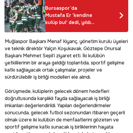
Bursaspor’da
Mustafa Er 'kendine
kulüp bul' dedi, yıldız
isim rakibe gidiyor
Muğlaspor Başkanı Menaf Kıyanç, yönetim kurulu üyeleri
ve teknik direktör Yalçın Koşukavak, Göztepe Onursal
Başkanı Mehmet Sepil’i ziyaret etti. İki kulübün
yetkililerinin bir araya geldiği toplantıda, sportif gelişime
katkı sağlayacak ortak çalışmalar, projeler ve
sürdürülebilir iş birliği modelleri ele alındı.
Görüşmede, kulüplerin gelecek dönem hedefleri
doğrultusunda karşılıklı fayda sağlayacak iş birliği
imkanları değerlendirildi. Yapılan değerlendirmeler
sonucunda, gelecek futbol sezonundan itibaren geçerli
olmak üzere iki kulübün de menfaatlerini gözeten ve
sportif gelişime katkı sunacak iş birliklerinin hayata