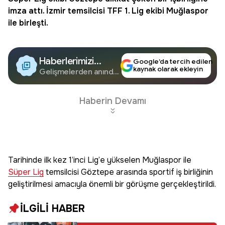
imza attı. İzmir temsilcisi
TFF
1. Lig ekibi Muğlaspor
ile birleşti.
Haberlerimizi
Google’da tercih edilen
kaynak olarak ekleyin
Google'da Takip
Gelişmelerden anında
haberdar olun.
Edin
Haberin Devamı
Tarihinde ilk kez 1’inci Lig’e yükselen Muğlaspor ile
Süper Lig
temsilcisi Göztepe arasında sportif iş birliğinin
geliştirilmesi amacıyla önemli bir görüşme gerçekleştirildi.
İLGİLİ HABER