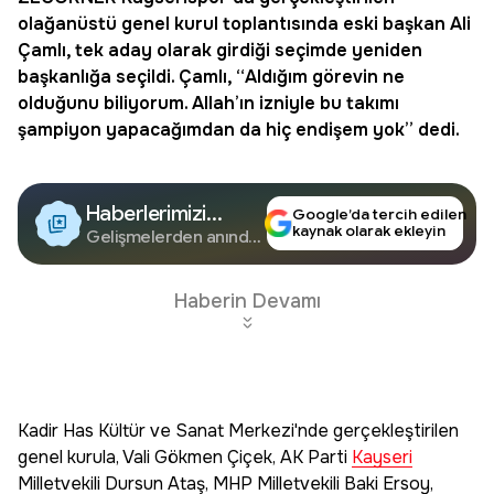
olağanüstü genel kurul toplantısında eski başkan Ali
Çamlı, tek aday olarak girdiği seçimde yeniden
başkanlığa seçildi. Çamlı, “Aldığım görevin ne
olduğunu biliyorum. Allah’ın izniyle bu takımı
şampiyon yapacağımdan da hiç endişem yok” dedi.
Haberlerimizi
Google’da tercih edilen
kaynak olarak ekleyin
Google'da Takip
Gelişmelerden anında
haberdar olun.
Edin
Haberin Devamı
Kadir Has Kültür ve Sanat Merkezi'nde gerçekleştirilen
genel kurula, Vali Gökmen Çiçek, AK Parti
Kayseri
Milletvekili Dursun Ataş, MHP Milletvekili Baki Ersoy,