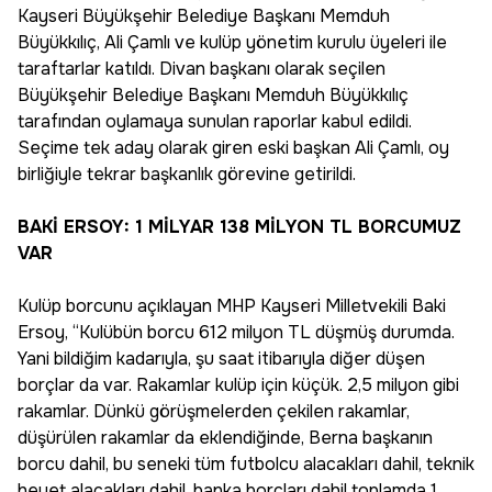
Kayseri Büyükşehir Belediye Başkanı Memduh
Büyükkılıç, Ali Çamlı ve kulüp yönetim kurulu üyeleri ile
taraftarlar katıldı. Divan başkanı olarak seçilen
Büyükşehir Belediye Başkanı Memduh Büyükkılıç
tarafından oylamaya sunulan raporlar kabul edildi.
Seçime tek aday olarak giren eski başkan Ali Çamlı, oy
birliğiyle tekrar başkanlık görevine getirildi.
BAKİ ERSOY: 1 MİLYAR 138 MİLYON TL BORCUMUZ
VAR
Kulüp borcunu açıklayan MHP Kayseri Milletvekili Baki
Ersoy, “Kulübün borcu 612 milyon TL düşmüş durumda.
Yani bildiğim kadarıyla, şu saat itibarıyla diğer düşen
borçlar da var. Rakamlar kulüp için küçük. 2,5 milyon gibi
rakamlar. Dünkü görüşmelerden çekilen rakamlar,
düşürülen rakamlar da eklendiğinde, Berna başkanın
borcu dahil, bu seneki tüm futbolcu alacakları dahil, teknik
heyet alacakları dahil, banka borçları dahil toplamda 1