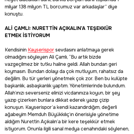
milyar 138 milyon TL borcumuz var arkadaşlar” diye
konuştu.
ALİ ÇAMLI: NURETTİN AÇIKALIN’A TEŞEKKÜR
ETMEK İSTİYORUM
Kendisinin
Kayserispor
sevdasını anlatmaya gerek
olmadığını söyleyen Ali Çamlı, “Bu artık bizde
vazgeçilmez bir tutku haline geldi. Allah bundan geri
koymasın. Bundan dolayı da çok mutluyum, rahatsız da
değilim. Bu tür yerleri yönetmek çok zor. Ben bu kulüpte
başkanlık, asbaşkanlık yaptım. Yönetimlerinde bulundum.
Allah’ınızı severseniz elinizi vicdanınıza koyun, bir şey
yazıp çizerken bunlara dikkat ederek yazıp çizip
konuşun. Kayserispor’a kendi kazandırdığım, değerli
ağabeyim Memduh Büyükkılıç’ın önerisiyle yönetime
aldığım Nurettin Açıkalın’a bir kere teşekkür etmek
istiyorum. Onunla ilgili sanal medya cenahındaki söylenen,