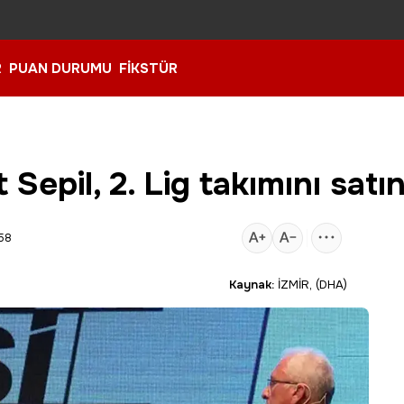
R
PUAN DURUMU
FİKSTÜR
pil, 2. Lig takımını satın
:58
Kaynak:
İZMİR, (DHA)