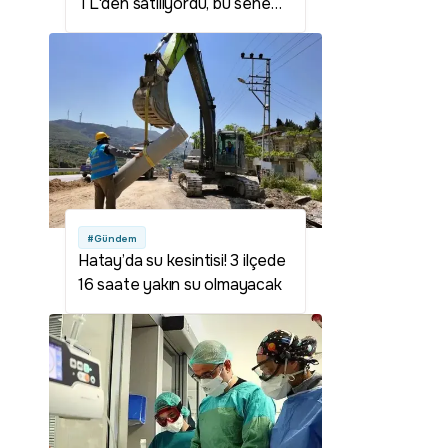
TL'den satılıyordu, bu sene
kilosu 200 TL'ye yükseldi
#Gündem
Hatay’da su kesintisi! 3 ilçede
16 saate yakın su olmayacak