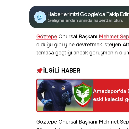
Haberlerimizi Google'da Takip Edi
Gelişmelerden anında haberdar olun.
Göztepe
Onursal Başkanı
Mehmet Sepi
olduğu gibi yine devretmek isteyen Al
temasa geçtiği ancak görüşmenin olum
İLGİLİ HABER
Amedspor'da E
eski kalecisi g
Göztepe Onursal Başkanı Mehmet Sepil, 