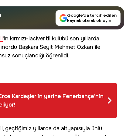
n
Google’da tercih edilen
kaynak olarak ekleyin
l
'in kırmızı-lacivertli kulübü son yıllarda
tınordu Başkanı Seyit Mehmet Özkan ile
suz sonuçlandığı öğrenildi.
rce Kardeşler'in yerine Fenerbahçe'nin
eliyor!
geçtiğimiz yıllarda da altyapısıyla ünlü