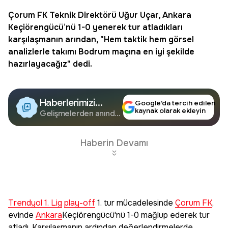
Çorum FK
Teknik Direktörü
Uğur Uçar
,
Ankara
Keçiörengücü
’nü 1-0 yenerek tur atladıkları
karşılaşmanın arından, "Hem taktik hem görsel
analizlerle takımı Bodrum maçına en iyi şekilde
hazırlayacağız" dedi.
Haberlerimizi
Google’da tercih edilen
kaynak olarak ekleyin
Google'da Takip
Gelişmelerden anında
haberdar olun.
Edin
Haberin Devamı
Trendyol 1. Lig
play-off
1. tur mücadelesinde
Çorum FK
,
evinde
Ankara
Keçiörengücü'nü 1-0 mağlup ederek tur
atladı. Karşılaşmanın ardından değerlendirmelerde