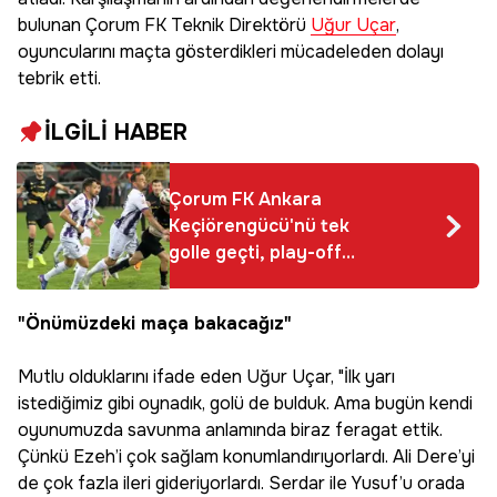
bulunan Çorum FK Teknik Direktörü
Uğur Uçar
,
oyuncularını maçta gösterdikleri mücadeleden dolayı
tebrik etti.
İLGİLİ HABER
Çorum FK Ankara
Keçiörengücü'nü tek
golle geçti, play-off
ikinci turuna yükseldi
"Önümüzdeki maça bakacağız"
Mutlu olduklarını ifade eden Uğur Uçar, "İlk yarı
istediğimiz gibi oynadık, golü de bulduk. Ama bugün kendi
oyunumuzda savunma anlamında biraz feragat ettik.
Çünkü Ezeh’i çok sağlam konumlandırıyorlardı. Ali Dere’yi
de çok fazla ileri gideriyorlardı. Serdar ile Yusuf’u orada