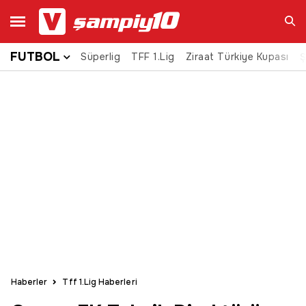
FUTBOL
Süperlig
TFF 1.Lig
Ziraat Türkiye Kupası
Ara
Ş
Haberler
Tff 1.Lig Haberleri