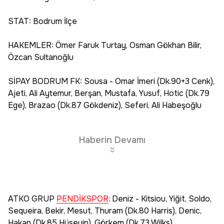
STAT: Bodrum İlçe
HAKEMLER: Ömer Faruk Turtay, Osman Gökhan Bilir,
Özcan Sultanoğlu
SİPAY BODRUM FK: Sousa - Omar İmeri (Dk.90+3 Cenk),
Ajeti, Ali Aytemur, Berşan, Mustafa, Yusuf, Hotic (Dk.79
Ege), Brazao (Dk.87 Gökdeniz), Seferi, Ali Habeşoğlu
Haberin Devamı
ATKO GRUP
PENDİKSPOR
: Deniz - Kitsiou, Yiğit, Soldo,
Sequeira, Bekir, Mesut, Thuram (Dk.80 Harris), Denic,
Hakan (Dk.85 Hüseyin), Görkem (Dk.73 Wilks)