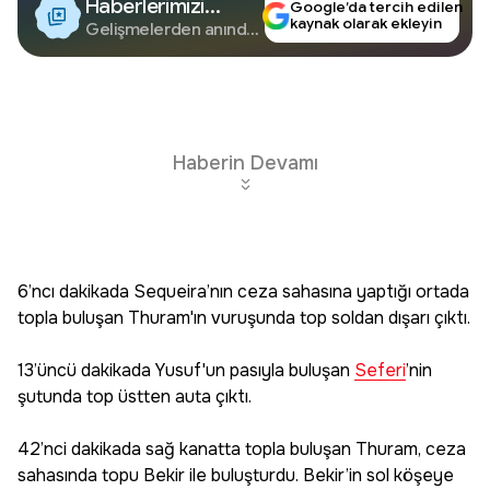
Haberlerimizi
Google’da tercih edilen
kaynak olarak ekleyin
Google'da Takip
Gelişmelerden anında
haberdar olun.
Edin
Haberin Devamı
6’ncı dakikada Sequeira’nın ceza sahasına yaptığı ortada
topla buluşan Thuram'ın vuruşunda top soldan dışarı çıktı.
13’üncü dakikada Yusuf'un pasıyla buluşan
Seferi
’nin
şutunda top üstten auta çıktı.
42’nci dakikada sağ kanatta topla buluşan Thuram, ceza
sahasında topu Bekir ile buluşturdu. Bekir’in sol köşeye