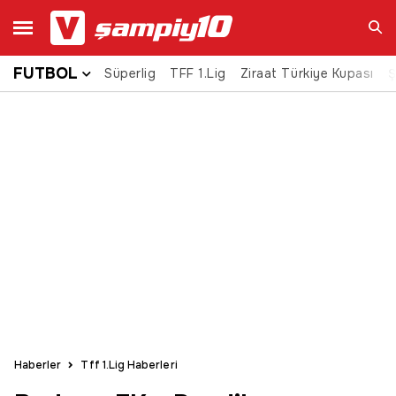
FUTBOL
Süperlig
TFF 1.Lig
Ziraat Türkiye Kupası
Ara
Ş
Haberler
Tff 1.Lig Haberleri