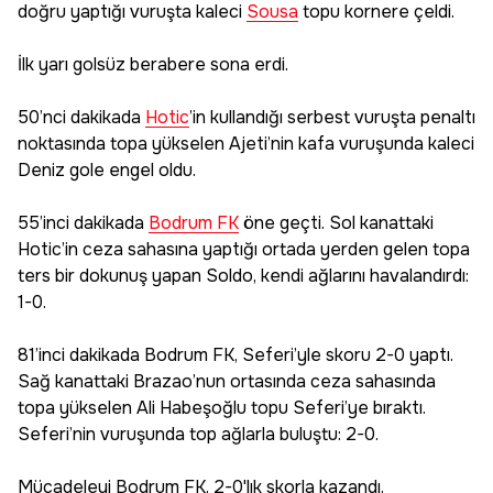
doğru yaptığı vuruşta kaleci
Sousa
topu kornere çeldi.
İlk yarı golsüz berabere sona erdi.
50’nci dakikada
Hotic
’in kullandığı serbest vuruşta penaltı
noktasında topa yükselen Ajeti’nin kafa vuruşunda kaleci
Deniz gole engel oldu.
55’inci dakikada
Bodrum FK
öne geçti. Sol kanattaki
Hotic’in ceza sahasına yaptığı ortada yerden gelen topa
ters bir dokunuş yapan Soldo, kendi ağlarını havalandırdı:
1-0.
81’inci dakikada Bodrum FK, Seferi’yle skoru 2-0 yaptı.
Sağ kanattaki Brazao’nun ortasında ceza sahasında
topa yükselen Ali Habeşoğlu topu Seferi’ye bıraktı.
Seferi’nin vuruşunda top ağlarla buluştu: 2-0.
Mücadeleyi Bodrum FK, 2-0'lık skorla kazandı.