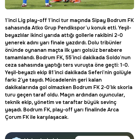
1’inci Lig
play-off
1’inci tur maçında Sipay
Bodrum FK
sahasında Atko Grup
Pendikspor
’u konuk etti. Yeşil-
beyazlılar ikinci yarıda attığı gollerle rakibini 2-0
yenerek adını yarı finale yazdırdı. Dolu tribünler
önünde oynanan maçta ilk yarı golsüz berabere
tamamlandı. Bodrum FK, 55’inci dakikada Soldo’nun
ceza sahasında yaptığı ters vuruşta öne geçti: 1-0.
Yeşil-beyazlı ekip 81’inci dakikada
Seferi
’nin golüyle
farkı 2’ye taşıdı. Mücadelenin geri kalan
dakikalarında gol olmazken Bodrum FK 2-0’lık skorla
turu geçen taraf oldu. Maçın ardından oyuncular,
teknik ekip, yönetim ve taraftar büyük sevinç
yaşadı. Bodrum FK, play-off yarı finalinde Arca
Çorum FK ile karşılaşacak.