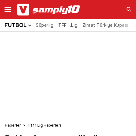
FUTBOL
Süperlig
TFF 1.Lig
Ziraat Türkiye Kupası
Ara
Ş
Haberler
Tff 1.Lig Haberleri