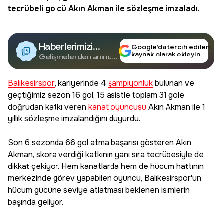
tecrübeli golcü Akın Akman ile sözleşme imzaladı.
Haberlerimizi
Google’da tercih edilen
kaynak olarak ekleyin
Google'da Takip
Gelişmelerden anında
haberdar olun.
Edin
Balıkesirspor
, kariyerinde 4
şampiyonluk
bulunan ve
geçtiğimiz sezon 16 gol, 15 asistle toplam 31 gole
doğrudan katkı veren
kanat oyuncusu
Akın Akman ile 1
yıllık sözleşme imzalandığını duyurdu.
Son 6 sezonda 66 gol atma başarısı gösteren Akın
Akman, skora verdiği katkının yanı sıra tecrübesiyle de
dikkat çekiyor. Hem kanatlarda hem de hücum hattının
merkezinde görev yapabilen oyuncu, Balıkesirspor'un
hücum gücüne seviye atlatması beklenen isimlerin
başında geliyor.