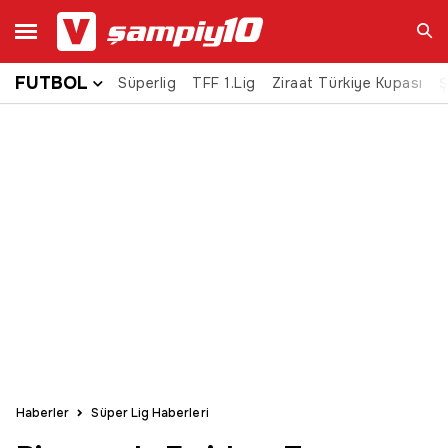
FUTBOL
Süperlig
TFF 1.Lig
Ziraat Türkiye Kupası
Ara
Ş
Haberler
Süper Lig Haberleri