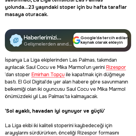
yolunda...23 yaşındaki stoper için bu hafta taraflar
masaya oturacak.
Haberlerimizi
Google’da tercih edilen
kaynak olarak ekleyin
Google'da Takip
Gelişmelerden anında
haberdar olun.
Edin
İspanya La Liga ekiplerinden Las Palmas, takımdan
ayrılacak Saul Cocu ve Mika Marmol’un yerini
Rizespor
’dan stoper
Emirhan Topçu
ile kapatmak için düğmeye
bastı. El Gol Digital’de yer alan habere göre savunmanın
belkemiği olan iki oyuncusu Saul Cocu ve Mika Marmol
önümüzdeki yıl Las Palmas’ta kalmayacak.
‘Sol ayaklı, havadan iyi oynuyor ve güçlü’
La Liga ekibi iki kaliteli stoperini kaybedeceği için
arayışlarını sürdürürken, önceliği Rizespor formasını