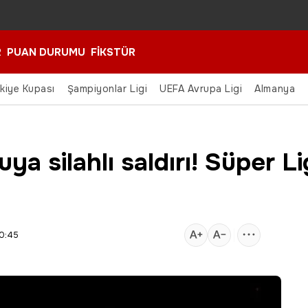
R
PUAN DURUMU
FİKSTÜR
rkiye Kupası
Şampiyonlar Ligi
UEFA Avrupa Ligi
Almanya
uya silahlı saldırı! Süper L
10:45