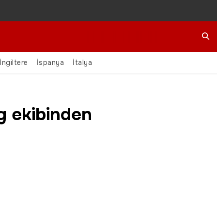
Ara
İngiltere
İspanya
İtalya
ig ekibinden