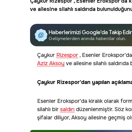
Çaykur
Rizespor
, Esenler Erokspor'da k
ve ailesine silahlı saldırıda bulunulduğunu
Haberlerimizi Google'da Takip Edi
Gelişmelerden anında haberdar olun.
Çaykur
Rizespor
, Esenler Erokspor'da
Aziz Aksoy
ve ailesine silahlı saldırıda
Çaykur Rizespor'dan yapılan açıklama
Esenler Erokspor'da kiralık olarak fo
silahlı bir
saldırı
düzenlenmiştir. Söz konu
şifalar diliyor, Aksoy ailesine geçmiş ol