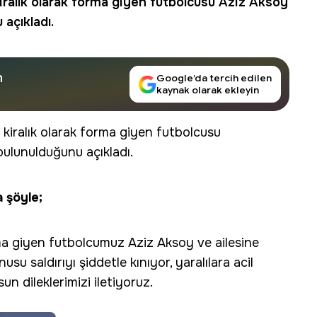
iralık olarak forma giyen futbolcusu
Aziz Aksoy
 açıkladı.
n
Google’da tercih edilen
kaynak olarak ekleyin
 kiralık olarak forma giyen futbolcusu
 bulunulduğunu açıkladı.
 şöyle;
rma giyen futbolcumuz Aziz Aksoy ve ailesine
su saldırıyı şiddetle kınıyor, yaralılara acil
sun dileklerimizi iletiyoruz.