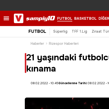
FUTBOL
BASKETBOL
DİĞE
FUTBOL
Süperlig
TFF 1.Lig
Ziraat Tü
Haberler
Rizespor Haberleri
21 yaşındaki futbolc
kınama
08.02.2022 - 10:45
Güncellenme Tarihi:
08.02.2022 - 