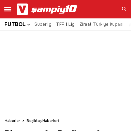
FUTBOL
Süperlig
TFF 1.Lig
Ziraat Türkiye Kupası
Ara
Ş
Haberler
Beşiktaş Haberleri