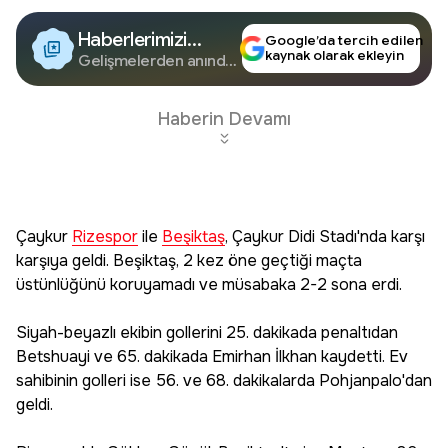
Haberlerimizi
Google’da tercih edilen
kaynak olarak ekleyin
Google'da Takip
Gelişmelerden anında
haberdar olun.
Edin
Haberin Devamı
Çaykur
Rizespor
ile
Beşiktaş
, Çaykur Didi Stadı'nda karşı
karşıya geldi. Beşiktaş, 2 kez öne geçtiği maçta
üstünlüğünü koruyamadı ve müsabaka 2-2 sona erdi.
Siyah-beyazlı ekibin gollerini 25. dakikada penaltıdan
Betshuayi ve 65. dakikada Emirhan İlkhan kaydetti. Ev
sahibinin golleri ise 56. ve 68. dakikalarda Pohjanpalo'dan
geldi.