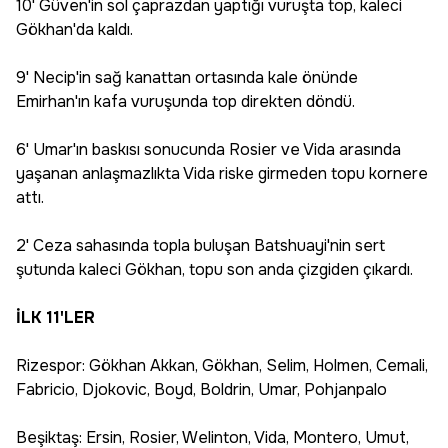
10' Güven'in sol çaprazdan yaptığı vuruşta top, kaleci
Gökhan'da kaldı.
9' Necip'in sağ kanattan ortasında kale önünde
Emirhan'ın kafa vuruşunda top direkten döndü.
6' Umar'ın baskısı sonucunda Rosier ve Vida arasında
yaşanan anlaşmazlıkta Vida riske girmeden topu kornere
attı.
2' Ceza sahasında topla buluşan Batshuayi'nin sert
şutunda kaleci Gökhan, topu son anda çizgiden çıkardı.
İLK 11'LER
Rizespor: Gökhan Akkan, Gökhan, Selim, Holmen, Cemali,
Fabricio, Djokovic, Boyd, Boldrin, Umar, Pohjanpalo
Beşiktaş: Ersin, Rosier, Welinton, Vida, Montero, Umut,