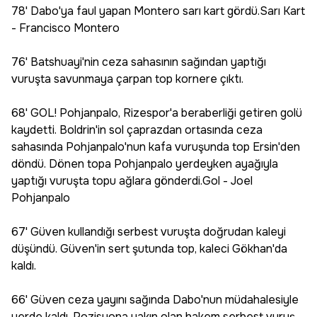
78' Dabo'ya faul yapan Montero sarı kart gördü.Sarı Kart
- Francisco Montero
76' Batshuayi'nin ceza sahasının sağından yaptığı
vuruşta savunmaya çarpan top kornere çıktı.
68' GOL! Pohjanpalo, Rizespor'a beraberliği getiren golü
kaydetti. Boldrin'in sol çaprazdan ortasında ceza
sahasında Pohjanpalo'nun kafa vuruşunda top Ersin'den
döndü. Dönen topa Pohjanpalo yerdeyken ayağıyla
yaptığı vuruşta topu ağlara gönderdi.Gol - Joel
Pohjanpalo
67' Güven kullandığı serbest vuruşta doğrudan kaleyi
düşündü. Güven'in sert şutunda top, kaleci Gökhan'da
kaldı.
66' Güven ceza yayını sağında Dabo'nun müdahalesiyle
yerde kaldı. Pozisyona yakın olan hakem serbest vuruş