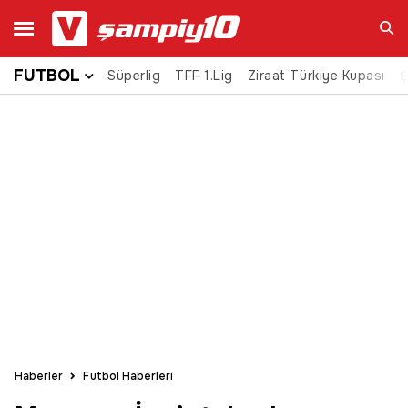
FUTBOL
Süperlig
TFF 1.Lig
Ziraat Türkiye Kupası
Ara
Ş
Haberler
Futbol Haberleri