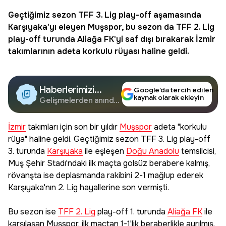
Geçtiğimiz sezon TFF 3. Lig play-off aşamasında
Karşıyaka
'yı eleyen
Muşspor
, bu sezon da
TFF 2. Lig
play-off turunda
Aliağa FK
'yi saf dışı bırakarak İzmir
takımlarının adeta korkulu rüyası haline geldi.
Haberlerimizi
Google’da tercih edilen
kaynak olarak ekleyin
Google'da Takip
Gelişmelerden anında
haberdar olun.
Edin
İzmir
takımları için son bir yıldır
Muşspor
adeta "korkulu
rüya" haline geldi. Geçtiğimiz sezon TFF 3. Lig play-off
3. turunda
Karşıyaka
ile eşleşen
Doğu Anadolu
temsilcisi,
Muş Şehir Stadı'ndaki ilk maçta golsüz berabere kalmış,
rövanşta ise deplasmanda rakibini 2-1 mağlup ederek
Karşıyaka'nın 2. Lig hayallerine son vermişti.
Bu sezon ise
TFF 2. Lig
play-off 1. turunda
Aliağa FK
ile
karşılaşan Muşspor, ilk maçtan 1-1'lik beraberlikle ayrılmış,