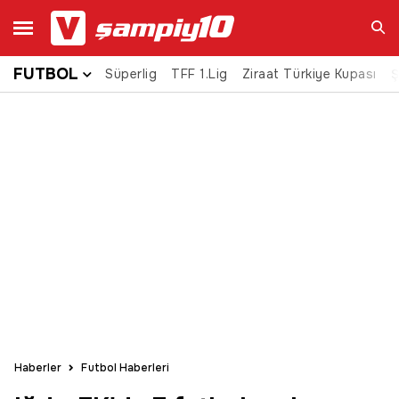
FUTBOL
Süperlig
TFF 1.Lig
Ziraat Türkiye Kupası
Ara
Ş
Haberler
Futbol Haberleri