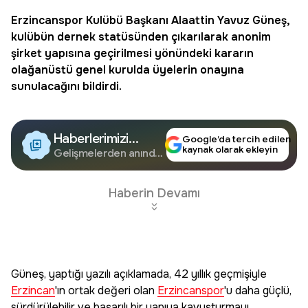
Erzincanspor
Kulübü Başkanı Alaattin Yavuz Güneş,
kulübün dernek statüsünden çıkarılarak anonim
şirket yapısına geçirilmesi yönündeki kararın
olağanüstü genel kurulda üyelerin onayına
sunulacağını bildirdi.
Haberlerimizi
Google’da tercih edilen
kaynak olarak ekleyin
Google'da Takip
Gelişmelerden anında
haberdar olun.
Edin
Haberin Devamı
Güneş, yaptığı yazılı açıklamada, 42 yıllık geçmişiyle
Erzincan
'ın ortak değeri olan
Erzincanspor
'u daha güçlü,
sürdürülebilir ve başarılı bir yapıya kavuşturmayı