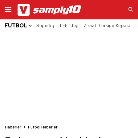
FUTBOL
Süperlig
TFF 1.Lig
Ziraat Türkiye Kupası
Ara
Ş
Haberler
Futbol Haberleri