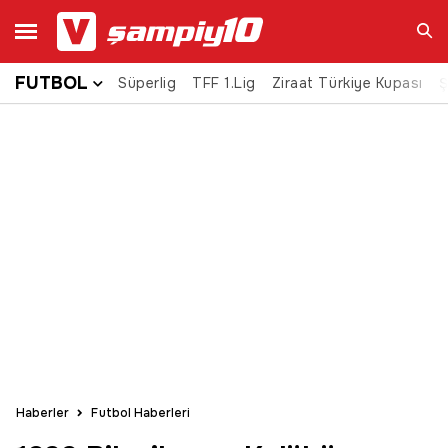
FUTBOL
Süperlig
TFF 1.Lig
Ziraat Türkiye Kupası
Ara
Ş
Haberler
Futbol Haberleri