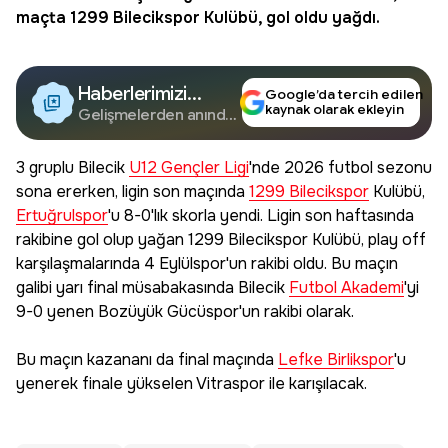
maçta
1299 Bilecikspor
Kulübü, gol oldu yağdı.
Haberlerimizi
Google’da tercih edilen
kaynak olarak ekleyin
Google'da Takip
Gelişmelerden anında
haberdar olun.
Edin
3 gruplu Bilecik
U12 Gençler Ligi
'nde 2026 futbol sezonu
sona ererken, ligin son maçında
1299 Bilecikspor
Kulübü,
Ertuğrulspor
'u 8-0'lık skorla yendi. Ligin son haftasında
rakibine gol olup yağan 1299 Bilecikspor Kulübü, play off
karşılaşmalarında 4 Eylülspor'un rakibi oldu. Bu maçın
galibi yarı final müsabakasında Bilecik
Futbol Akademi
'yi
9-0 yenen Bozüyük Gücüspor'un rakibi olarak.
Bu maçın kazananı da final maçında
Lefke Birlikspor
'u
yenerek finale yükselen Vitraspor ile karışılacak.