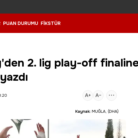
R
PUAN DURUMU
FİKSTÜR
den 2. lig play-off finalin
 yazdı
3:20
Kaynak:
MUĞLA, (DHA)