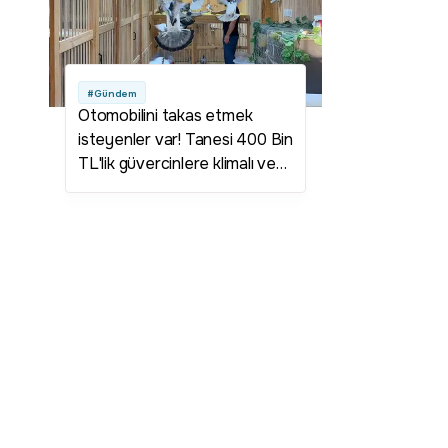
#Gündem
Otomobilini takas etmek
isteyenler var! Tanesi 400 Bin
TL'lik güvercinlere klimalı ve
su arıtmalı özel yaşam alanı
kurdu