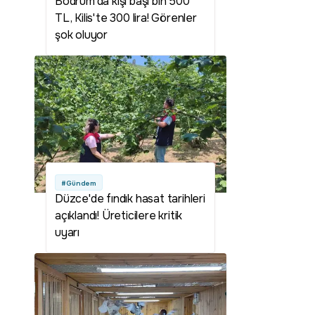
Bodrum'da kişi başı bin 500
TL, Kilis'te 300 lira! Görenler
şok oluyor
#Gündem
Düzce'de fındık hasat tarihleri
açıklandı! Üreticilere kritik
uyarı