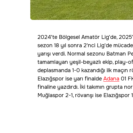
2024'te Bölgesel Amatör Lig'de, 2025
sezon 18 yıl sonra 2'nci Lig'de mücad
yarışı verdi. Normal sezonu Batman Pet
tamamlayan yeşil-beyazlı ekip, play-off
deplasmanda 1-0 kazandığı ilk maçın rö
Elazığspor ise yarı finalde
Adana
01 FK
finaline yazdırdı. İki takımın grupta n
Muğlaspor 2-1, rövanşı ise Elazığspor 1