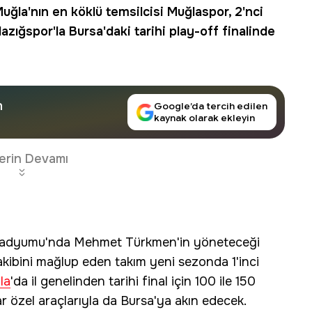
uğla
'nın en köklü temsilcisi
Muğlaspor
, 2'nci
zığspor'la Bursa'daki tarihi play-off finalinde
n
Google’da tercih edilen
kaynak olarak ekleyin
erin Devamı
Stadyumu'nda Mehmet Türkmen'in yöneteceği
akibini mağlup eden takım yeni sezonda 1'inci
la
'da il genelinden tarihi final için 100 ile 150
ar özel araçlarıyla da Bursa'ya akın edecek.