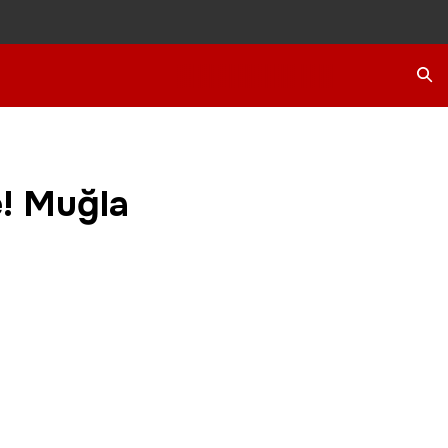
Ara
e! Muğla