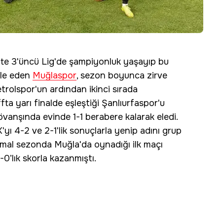
'te 3'üncü Lig'de şampiyonluk yaşayıp bu
ele eden
Muğlaspor
, sezon boyunca zirve
rolspor'un ardından ikinci sırada
ta yarı finalde eşleştiği Şanlıurfaspor'u
vanşında evinde 1-1 berabere kalarak eledi.
'yı 4-2 ve 2-1'lik sonuçlarla yenip adını grup
ormal sezonda Muğla'da oynadığı ilk maçı
-0’lık skorla kazanmıştı.