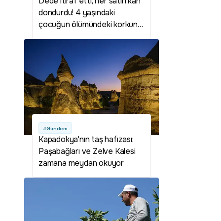
Dede itiraf etti, her satırı kan
dondurdu! 4 yaşındaki
çocuğun ölümündeki korkunç
gerçek ortaya çıktı!
#Gündem
Kapadokya'nın taş hafızası:
Paşabağları ve Zelve Kalesi
zamana meydan okuyor