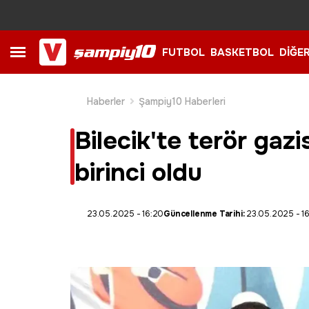
FUTBOL
BASKETBOL
DİĞE
Haberler
Şampiy10 Haberleri
Bilecik'te terör gazi
birinci oldu
23.05.2025 - 16:20
Güncellenme Tarihi:
23.05.2025 - 1