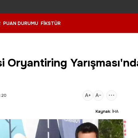
R
PUAN DURUMU
FİKSTÜR
si Oryantiring Yarışması'nd
6:20
Kaynak:
İHA