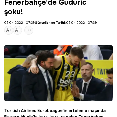
Fenerbahçe'de Guduric
şoku!
05.04.2022 - 07:39
Güncellenme Tarihi:
05.04.2022 - 07:39
Turkish Airlines EuroLeague'in erteleme maçında
Bayern Münih
’le karşı karşıya gelen
Fenerbahçe