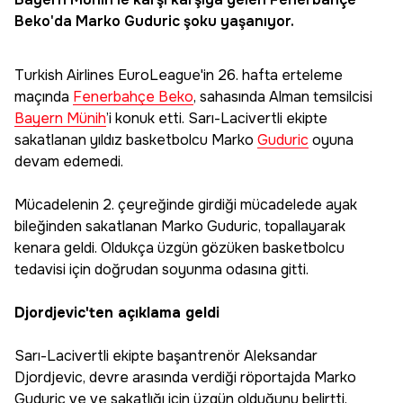
Beko
'da Marko
Guduric
şoku yaşanıyor.
Turkish Airlines EuroLeague'in 26. hafta erteleme
maçında
Fenerbahçe Beko
, sahasında Alman temsilcisi
Bayern Münih
’i konuk etti. Sarı-Lacivertli ekipte
sakatlanan yıldız basketbolcu Marko
Guduric
oyuna
devam edemedi.
Mücadelenin 2. çeyreğinde girdiği mücadelede ayak
bileğinden sakatlanan Marko Guduric, topallayarak
kenara geldi. Oldukça üzgün gözüken basketbolcu
tedavisi için doğrudan soyunma odasına gitti.
Djordjevic'ten açıklama geldi
Sarı-Lacivertli ekipte başantrenör Aleksandar
Djordjevic, devre arasında verdiği röportajda Marko
Guduric ve ve sakatlığı için üzgün olduğunu belirtti.