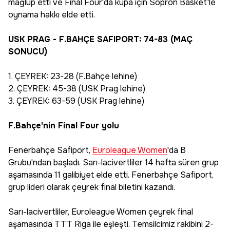
mağlup etti ve Final Four'da kupa için Sopron Basket'le
oynama hakkı elde etti.
USK PRAG - F.BAHÇE SAFIPORT: 74-83 (MAÇ
SONUCU)
1. ÇEYREK: 23-28 (F.Bahçe lehine)
2. ÇEYREK: 45-38 (USK Prag lehine)
3. ÇEYREK: 63-59 (USK Prag lehine)
F.Bahçe'nin Final Four yolu
Fenerbahçe Safiport,
Euroleague Women
'da B
Grubu'ndan başladı. Sarı-lacivertliler 14 hafta süren grup
aşamasında 11 galibiyet elde etti. Fenerbahçe Safiport,
grup lideri olarak çeyrek final biletini kazandı.
Sarı-lacivertliler, Euroleague Women çeyrek final
aşamasında TTT Riga ile eşleşti. Temsilcimiz rakibini 2-