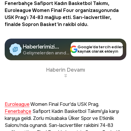
Fenerbahçe
Safiport Kadın Basketbol Takımı,
Euroleague
Women Final Four organizasyonunda
USK Prag'ı 74-83 mağlup etti. Sarı-lacivertliler,
finalde Sopron Basket'in rakibi oldu.
Haberlerimizi
Google’da tercih edilen
kaynak olarak ekleyin
Google'da Takip
Gelişmelerden anında
haberdar olun.
Edin
Haberin Devamı
Euroleague
Women Final Four'da USK Prag,
Fenerbahçe
Safiport Kadın Basketbol Takımı'yla karşı
karşıya geldi. Zorlu müsabaka Ülker Spor ve Etkinlik
Salonu'nda oynandı. Sarı-lacivertliler rakibini 74-83