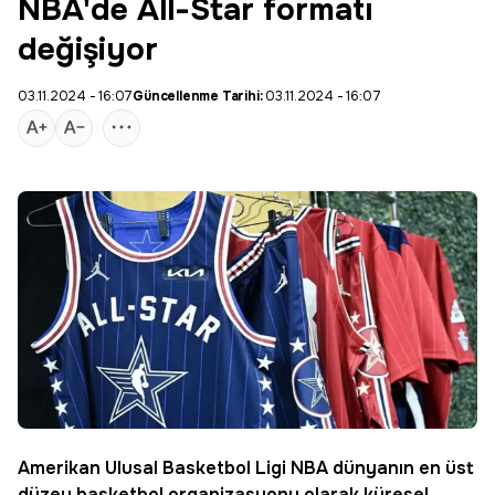
NBA'de All-Star formatı
değişiyor
03.11.2024 - 16:07
Güncellenme Tarihi:
03.11.2024 - 16:07
Amerikan Ulusal
Basketbol
Ligi
NBA
dünyanın en üst
düzey basketbol organizasyonu olarak küresel