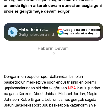
anlamda ilginin artarak devam etmesi amacıyla yeni
projeler geliştirmeye devam ediyor.
Haberlerimizi
Google’da tercih edilen
kaynak olarak ekleyin
Google'da Takip
Gelişmelerden anında
haberdar olun.
Edin
Haberin Devamı
Dünyanın en popüler spor dallarından biri olan
basketbolun merkezi ve spor endüstrisinin en önemli
yapılanmalarından biri olarak görülen
NBA
kuruluşundan
bu yana Kareem Abdul-Jabbar, Michael Jordan, Magic
Johnson, Kobe Bryant, Lebron James gibi çok sayıda
üstün yetenekli sporcuyu basketbola kazandırmış ve