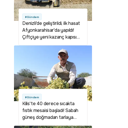
#Gündem
Denizli'de geliştirildi, ilk hasat
Afyonkarahisar'da yapıldı!
Çiftçiye yeni kazanç kapısı
olabilir
#Gündem
Kilis'te 40 derece sıcakta
fıstık mesaisi başladı! Sabah
güneş doğmadan tarlaya
giriyorlar: Fiyatlar çiftçinin