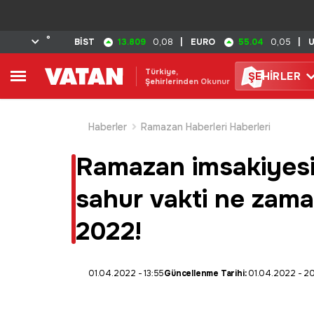
°
13.809
55.04
BİST
0,08
|
EURO
0,05
|
Türkiye,
ŞE
HİRLER
Şehirlerinden Okunur
Haberler
Ramazan Haberleri Haberleri
Ramazan imsakiyesi 20
sahur vakti ne zam
2022!
01.04.2022 - 13:55
Güncellenme Tarihi:
01.04.2022 - 2