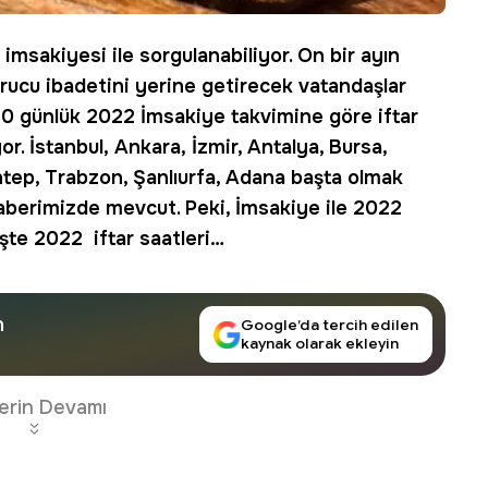
imsakiyesi
ile sorgulanabiliyor. On bir ayın
rucu ibadetini yerine getirecek vatandaşlar
ı 30 günlük 2022 İmsakiye takvimine göre iftar
r. İstanbul, Ankara, İzmir, Antalya, Bursa,
antep, Trabzon, Şanlıurfa, Adana başta olmak
 haberimizde mevcut. Peki, İmsakiye ile 2022
İşte 2022 iftar saatleri…
n
Google’da tercih edilen
kaynak olarak ekleyin
erin Devamı