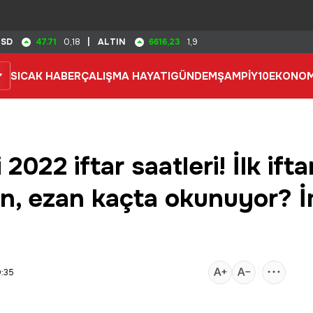
47.71
6616,23
USD
0,18
|
ALTIN
1,9
SICAK HABER
ÇALIŞMA HAYATI
GÜNDEM
ŞAMPİY10
EKONOM
22 iftar saatleri! İlk ifta
an, ezan kaçta okunuyor? 
0:35