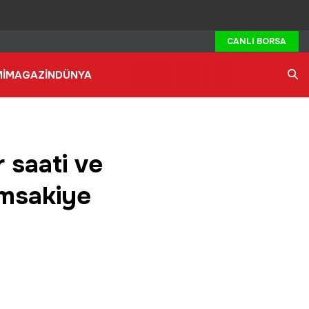
CANLI BORSA
İ
MAGAZİN
DÜNYA
Ara
r saati ve
İmsakiye