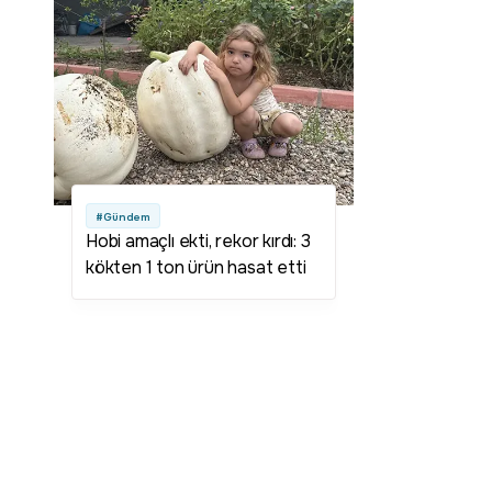
yüzünü güldürdü
#Gündem
Hobi amaçlı ekti, rekor kırdı: 3
kökten 1 ton ürün hasat etti