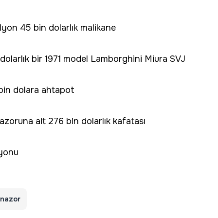
ilyon 45 bin dolarlık malikane
n dolarlık bir 1971 model Lamborghini Miura SVJ
 bin dolara ahtapot
zoruna ait 276 bin dolarlık kafatası
iyonu
inazor