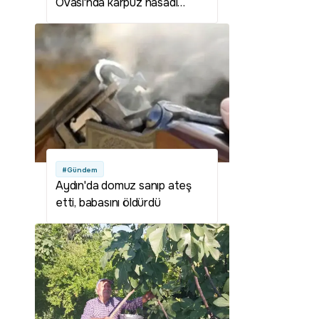
Ovası'nda karpuz hasadı
başladı: 2,1 milyar liralık gelir
hedefleniyor
#Gündem
Aydın'da domuz sanıp ateş
etti, babasını öldürdü