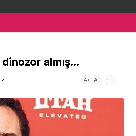
 dinozor almış...
:52