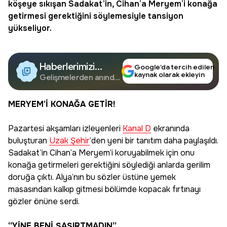
köşeye sıkışan Sadakat’in, Cihan’a Meryem’i konağa
getirmesi gerektiğini söylemesiyle tansiyon
yükseliyor.
Haberlerimizi
Google’da tercih edilen
kaynak olarak ekleyin
Google'da Takip
Gelişmelerden anında
haberdar olun.
Edin
MERYEM’İ KONAĞA GETİR!
Pazartesi akşamları izleyenleri
Kanal D
ekranında
buluşturan
Uzak Şehir
’den yeni bir tanıtım daha paylaşıldı.
Sadakat’in Cihan’a Meryem’i koruyabilmek için onu
konağa getirmeleri gerektiğini söylediği anlarda gerilim
doruğa çıktı. Alya’nın bu sözler üstüne yemek
masasından kalkıp gitmesi bölümde kopacak fırtınayı
gözler önüne serdi.
“YİNE BENİ ŞAŞIRTMADIN”