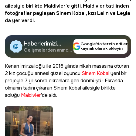
ailesiyle birlikte
Maldivler
'e gitti. Maldivler tatilinden
fotoğraflar paylaşan Sinem Kobal, kızı Lalin ve Leyla
da yer verdi.
Haberlerimizi
Google’da tercih edilen
kaynak olarak ekleyin
Google'da Takip
Gelişmelerden anında
haberdar olun.
Edin
Kenan İmirzalıoğlu ile 2016 yılında nikah masasına oturan
2 kız çocuğu annesi güzel oyuncu
Sinem Kobal
yeni bir
projeyle 7 yıl sonra ekranlara geri dönmüştü. Ekranda
olmanın tadını çıkaran Sinem Kobal ailesiyle birlikte
soluğu
Maldivler
'de aldı.