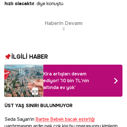
hızlı olacaktır
. diye konuştu.
Haberin Devamı
İLGİLİ HABER
Kira artışları devam
ediyor! '10 bin TL'nin
altında ev yok'
ÜST YAŞ SINIRI BULUNMUYOR
Seda Sayan'ın
Barbie Bebek bacak estetiği
yaptırmasının ardın pek çok kişi bu operasyonu kimlerin