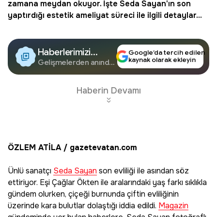
zamana meydan okuyor. İşte Seda Sayan'ın son
yaptırdığı estetik ameliyat süreci ile ilgili detaylar...
Haberlerimizi
Google’da tercih edilen
kaynak olarak ekleyin
Google'da Takip
Gelişmelerden anında
haberdar olun.
Edin
Haberin Devamı
ÖZLEM ATİLA / gazetevatan.com
Ünlü sanatçı
Seda Sayan
son evliliği ile asından söz
ettiriyor. Eşi Çağlar Ökten ile aralarındaki yaş farkı sıklıkla
gündem olurken, çiçeği burnunda çiftin evliliğinin
üzerinde kara bulutlar dolaştığı iddia edildi.
Magazin