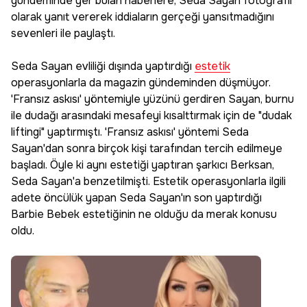
gündeminde yer bulan haberlere, Seda Sayan fotoğraflı
olarak yanıt vererek iddiaların gerçeği yansıtmadığını
sevenleri ile paylaştı.
Seda Sayan evliliği dışında yaptırdığı
estetik
operasyonlarla da magazin gündeminden düşmüyor.
'Fransız askısı' yöntemiyle yüzünü gerdiren Sayan, burnu
ile dudağı arasındaki mesafeyi kısalttırmak için de "dudak
liftingi" yaptırmıştı. 'Fransız askısı' yöntemi Seda
Sayan'dan sonra birçok kişi tarafından tercih edilmeye
başladı. Öyle ki aynı estetiği yaptıran şarkıcı Berksan,
Seda Sayan'a benzetilmişti. Estetik operasyonlarla ilgili
adete öncülük yapan Seda Sayan'ın son yaptırdığı
Barbie Bebek estetiğinin ne olduğu da merak konusu
oldu.