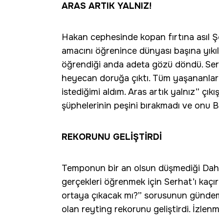
ARAS ARTIK YALNIZ!
Hakan cephesinde kopan fırtına asıl Şeb
amacını öğrenince dünyası başına yıkıl
öğrendiği anda adeta gözü döndü. Serh
heyecan doruğa çıktı. Tüm yaşananlar
istediğimi aldım. Aras artık yalnız” çık
şüphelerinin peşini bırakmadı ve onu 
REKORUNU GELİŞTİRDİ
Temponun bir an olsun düşmediği Daha 1
gerçekleri öğrenmek için Serhat’ı kaçı
ortaya çıkacak mı?” sorusunun gündem 
olan reyting rekorunu geliştirdi. İzlenm