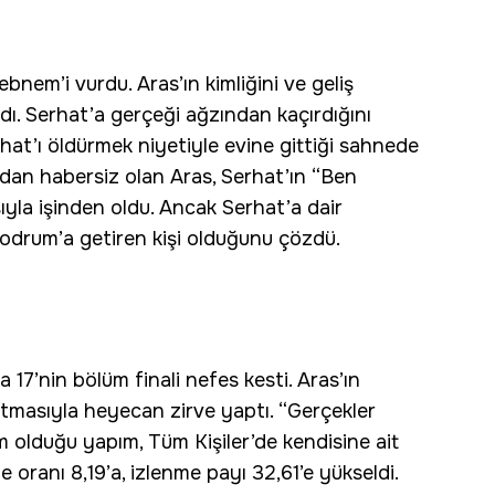
nem’i vurdu. Aras’ın kimliğini ve geliş
dı. Serhat’a gerçeği ağzından kaçırdığını
at’ı öldürmek niyetiyle evine gittiği sahnede
dan habersiz olan Aras, Serhat’ın “Ben
ışıyla işinden oldu. Ancak Serhat’a dair
Bodrum’a getiren kişi olduğunu çözdü.
7’nin bölüm finali nefes kesti. Aras’ın
rtmasıyla heyecan zirve yaptı. “Gerçekler
olduğu yapım, Tüm Kişiler’de kendisine ait
e oranı 8,19’a, izlenme payı 32,61’e yükseldi.