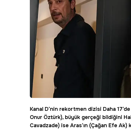
Kanal D
’nin rekortmen dizisi
Daha 17
’de
Onur Öztürk), büyük gerçeği bildiğini H
Cavadzade) ise Aras’ın (Çağan Efe Ak) k